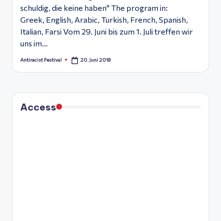
schuldig, die keine haben" The program in:
Greek, English, Arabic, Turkish, French, Spanish,
Italian, Farsi Vom 29. Juni bis zum 1. Juli treffen wir
uns im…
20. Juni 2018
Antiracist Festival
Posted
by
Access