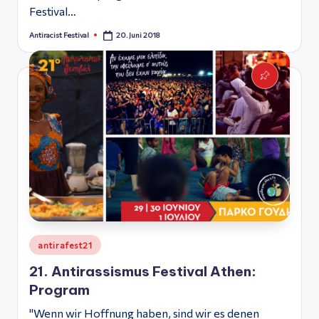
Festival…
20. Juni 2018
Antiracist Festival
Posted
by
Posted
antirafest21
in
21. Antirassismus Festival Athen:
Program
"Wenn wir Hoffnung haben, sind wir es denen