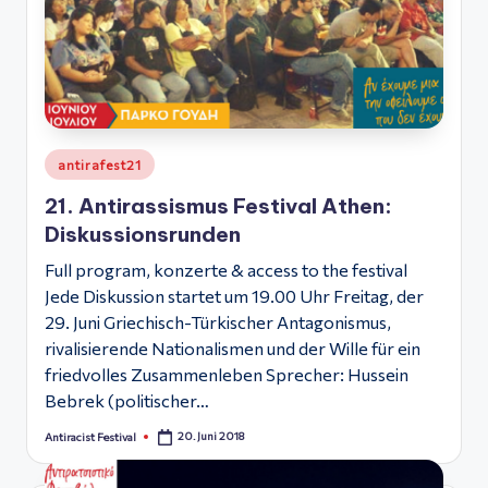
ό
Φ
ε
σ
Posted
τι
antirafest21
in
β
21. Antirassismus Festival Athen:
Diskussionsrunden
ά
Full program, konzerte & access to the festival
λ
Jede Diskussion startet um 19.00 Uhr Freitag, der
Α
29. Juni Griechisch-Türkischer Antagonismus,
θ
rivalisierende Nationalismen und der Wille für ein
friedvolles Zusammenleben Sprecher: Hussein
ή
Bebrek (politischer…
ν
20. Juni 2018
Antiracist Festival
Posted
α
by