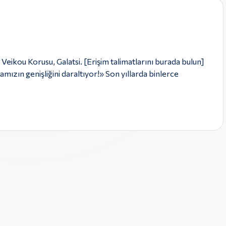
 Veikou Korusu, Galatsi. [Erişim talimatlarını burada bulun]
nyamızın genişliğini daraltıyor!» Son yıllarda binlerce