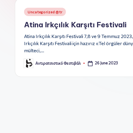
σ
Posted
τι
Uncategorized @tr
in
Atina Irkçılık Karşıtı Festivali
κ
Atina Irkçılık Karşıtı Festivali 7,8 ve 9 Temmuz 2023,
ό
Irkçılık Karşıtı Festivali için hazırız «Tel örgüler dü
Φ
mülteci,…
ε
26 June 2023
Αντιρατσιστικό Φεστιβάλ
Posted
by
σ
τι
β
ά
λ