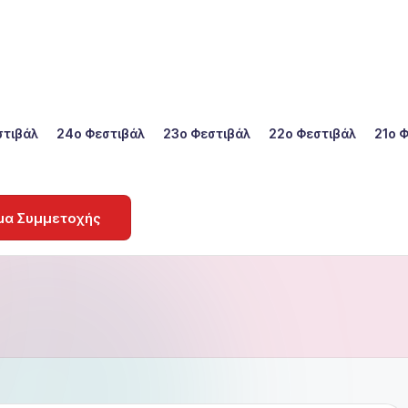
στιβάλ
24ο Φεστιβάλ
23ο Φεστιβάλ
22o Φεστιβάλ
21ο 
μα Συμμετοχής