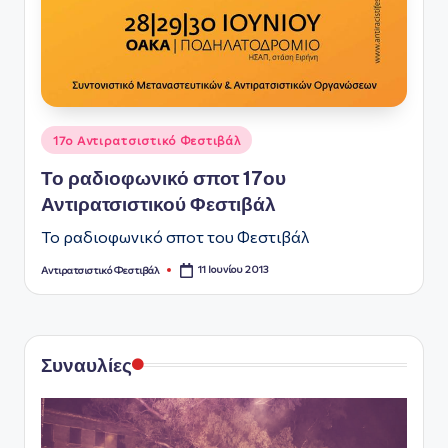
Αναρτήθηκε
17ο Αντιρατσιστικό Φεστιβάλ
σε
Το ραδιοφωνικό σποτ 17ου
Αντιρατσιστικού Φεστιβάλ
Το ραδιοφωνικό σποτ του Φεστιβάλ
11 Ιουνίου 2013
Αντιρατσιστικό Φεστιβάλ
Συγγραφέας:
Συναυλίες