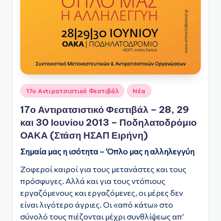
Αναρτήθηκε
17ο Αντιρατσιστικό Φεστιβάλ
Νέα
σε
17ο Αντιρατσιστικό Φεστιβάλ – 28, 29
και 30 Ιουνίου 2013 – Ποδηλατοδρόμιο
ΟΑΚΑ (Στάση ΗΣΑΠ Ειρήνη)
Σημαία μας η ισότητα – ‘Οπλο μας η αλληλεγγύη
Ζοφεροί καιροί για τους μετανάστες και τους
πρόσφυγες. Αλλά και για τους ντόπιους
εργαζόμενους και εργαζόμενες, οι μέρες δεν
είναι λιγότερο άγριες. Οι «από κάτω» στο
σύνολό τους πιέζονται μέχρι συνθλίψεως απ’