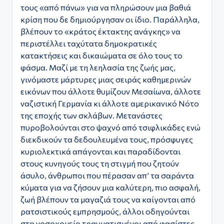
τους «από πάνω» για να πληρώσουν μια βαθιά
κρίση που δε δημιούργησαν οι ίδιο. Παράλληλα,
βλέπουν το «κράτος έκτακτης ανάγκης» να
περιστέλλει ταχύτατα δημοκρατικές
κατακτήσεις και δικαιώματα σε όλο τους το
φάσμα. Μαζί με τη λεηλασία της ζωής μας,
γινόμαστε μάρτυρες μιας σειράς καθημερινών
εικόνων που άλλοτε θυμίζουν Μεσαίωνα, άλλοτε
ναζιστική Γερμανία κι άλλοτε αμερικανικό Νότο
της εποχής των σκλάβων. Μετανάστες
πυροβολούνται στο ψαχνό από τσιφλικάδες ενώ
διεκδικούν τα δεδουλευμένα τους, πρόσφυγες
κυριολεκτικά απάγονται και παραδίδονται
στους κυνηγούς τους τη στιγμή που ζητούν
άσυλο, άνθρωποι που πέρασαν απ’ τα σαράντα
κύματα για να ζήσουν μια καλύτερη, πιο ασφαλή,
ζωή βλέπουν τα μαγαζιά τους να καίγονται από
ρατσιστικούς εμπρησμούς, άλλοι οδηγούνται
στο νοσοκομείο τραυματισμένοι από φασίστες,