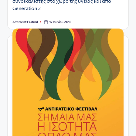
συνδικαλιστής στο χώρο της υγείας και από
Generation 2
17 Ιουνίου 2013
Antiracist Festival
Συγγραφέας: