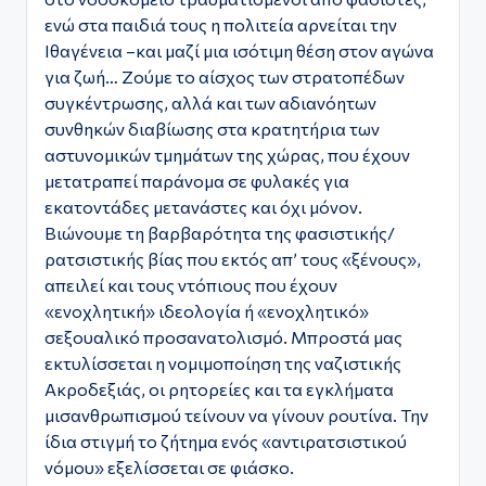
ενώ στα παιδιά τους η πολιτεία αρνείται την
Ιθαγένεια –και μαζί μια ισότιμη θέση στον αγώνα
για ζωή… Ζούμε το αίσχος των στρατοπέδων
συγκέντρωσης, αλλά και των αδιανόητων
συνθηκών διαβίωσης στα κρατητήρια των
αστυνομικών τμημάτων της χώρας, που έχουν
μετατραπεί παράνομα σε φυλακές για
εκατοντάδες μετανάστες και όχι μόνον.
Βιώνουμε τη βαρβαρότητα της φασιστικής/
ρατσιστικής βίας που εκτός απ’ τους «ξένους»,
απειλεί και τους ντόπιους που έχουν
«ενοχλητική» ιδεολογία ή «ενοχλητικό»
σεξουαλικό προσανατολισμό. Μπροστά μας
εκτυλίσσεται η νομιμοποίηση της ναζιστικής
Ακροδεξιάς, οι ρητορείες και τα εγκλήματα
μισανθρωπισμού τείνουν να γίνουν ρουτίνα. Την
ίδια στιγμή το ζήτημα ενός «αντιρατσιστικού
νόμου» εξελίσσεται σε φιάσκο.