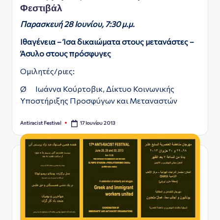
Φεστιβάλ
Παρασκευή 28 Ιουνίου, 7:30 μ.μ.
Ιθαγένεια – Ίσα δικαιώματα στους μετανάστες –
Άσυλο στους πρόσφυγες
Ομιλητές/ριες:
Ø Ιωάννα Κούρτοβικ, Δίκτυο Κοινωνικής
Υποστήριξης Προσφύγων και Μεταναστών
17 Ιουνίου 2013
Antiracist Festival
Συγγραφέας: