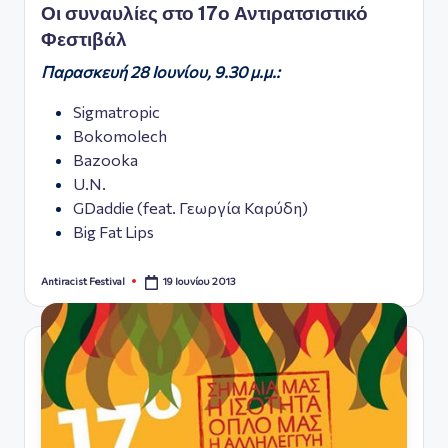
ς
Οι συναυλίες στο 17ο Αντιρατσιστικό
Φεστιβάλ
Παρασκευή 28 Ιουνίου, 9.30 μ.μ.:
Sigmatropic
Bokomolech
Bazooka
U.N.
GDaddie (feat. Γεωργία Καρύδη)
Big Fat Lips
19 Ιουνίου 2013
Antiracist Festival
Συγγραφέας: