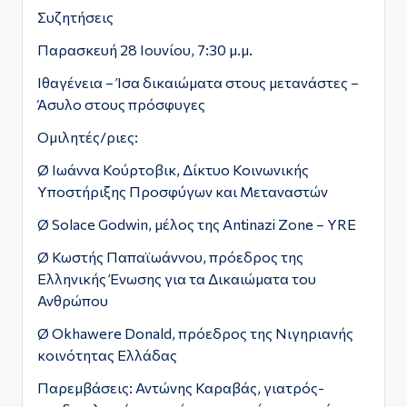
Συζητήσεις
Παρασκευή 28 Ιουνίου, 7:30 μ.μ.
Ιθαγένεια – Ίσα δικαιώματα στους μετανάστες –
Άσυλο στους πρόσφυγες
Ομιλητές/ριες:
Ø Ιωάννα Κούρτοβικ, Δίκτυο Κοινωνικής
Υποστήριξης Προσφύγων και Μεταναστών
Ø Solace Godwin, μέλος της Αntinazi Ζone – YRE
Ø Κωστής Παπαϊωάννου, πρόεδρος της
Ελληνικής Ένωσης για τα Δικαιώματα του
Ανθρώπου
Ø Okhawere Donald, πρόεδρος της Nιγηριανής
κοινότητας Ελλάδας
Παρεμβάσεις: Αντώνης Καραβάς, γιατρός-