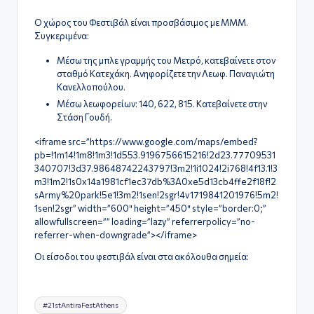
ό
O χώρος του Φεστιβάλ είναι προσβάσιμος με ΜΜΜ.
Συγκεριμένα:
Φ
ε
Μέσω της μπλε γραμμής του Μετρό, κατεβαίνετε στον
σταθμό Κατεχάκη. Ανηφορίζετε την Λεωφ. Παναγιώτη
σ
Κανελλοπούλου.
Μέσω λεωφορείων: 140, 622, 815. Κατεβαίνετε στην
τι
Στάση Γουδή.
β
<iframe src=”https://www.google.com/maps/embed?
ά
pb=!1m14!1m8!1m3!1d553.9196756615216!2d23.77709531
340707!3d37.98648742243797!3m2!1i1024!2i768!4f13.1!3
λ
m3!1m2!1s0x14a1981cf1ec37db%3A0xe5d13cb4ffe2f18f!2
sArmy%20park!5e1!3m2!1sen!2sgr!4v1719841201976!5m2!
Α
1sen!2sgr” width=”600″ height=”450″ style=”border:0;”
θ
allowfullscreen=”” loading=”lazy” referrerpolicy=”no-
referrer-when-downgrade”></iframe>
ή
Οι είσοδοι του φεστιβάλ είναι στα ακόλουθα σημεία:
ν
α
Ετικέτες:
#21stAntiraFestAthens