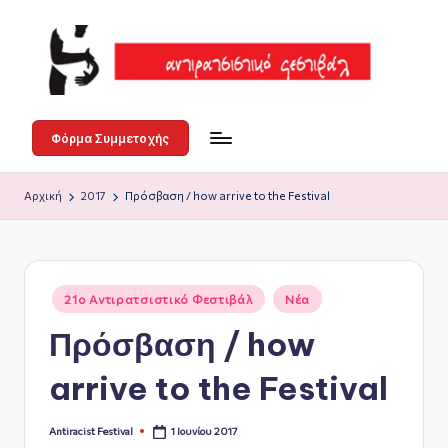
Μετάβαση
σε
περιεχόμενο
Α
3-
4-
ν
Φόρμα Συμμετοχής
5
τι
Ιουλίου
Αρχική
2017
Πρόσβαση / how arrive to the Festival
ρ
στο
Άλσος
α
Γουδή
τ
Αναρτήθηκε
21ο Αντιρατσιστικό Φεστιβάλ
Νέα
σ
σε
Πρόσβαση / how
ι
σ
arrive to the Festival
τι
1 Ιουνίου 2017
Antiracist Festival
κ
Συγγραφέας: