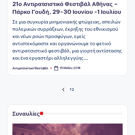
21ο Αντιρατσιστικό Φεστιβάλ Αθήνας –
Πάρκο Γουδή, 29-30 Ιουνίου -1 Ιουλίου
Σε μια συγκυρία μνημονιακής φτώχειας, απειλών
πολεμικών συρράξεων, έκρηξης του εθνικισμού
και νέων ροών προσφύγων, εμείς
αντιστεκόμαστε και οργανώνουμε το φετινό
αντιρατσιστικό φεστιβάλ, μια γιορτή αντίστασης
και ένα εργαστήρι αλληλεγγύης.…
15 Μαΐου 2018
Αντιρατσιστικό Φεστιβάλ
Συγγραφέας:
Σελιδοποίηση
1
2
ΠΡΟΗΓΟΥΜΕΝΗ
ΣΕΛΙΔΑ
άρθρων
Συναυλίες