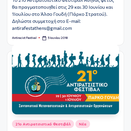
θα πραγματοποιηθεί στις 29 και 30 Ιουνίου και
1Ιουλίου στο Άλσο Γουδή (Πάρκο Στρατού).
Δηλώστε συμμετοχή στο E-mail:
antirafestathens@gmail.com
5 Ιουνίου 2018
Antiracist Festival
Συγγραφέας:
Αναρτήθηκε
21ο Αντιρατσιστικό Φεστιβάλ
Νέα
σε