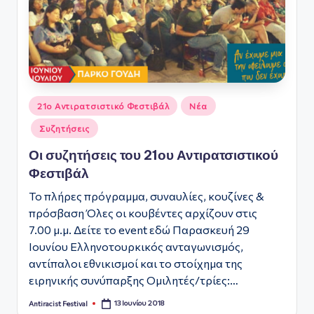
ό
Φ
ε
σ
Αναρτήθηκε
τι
21ο Αντιρατσιστικό Φεστιβάλ
Νέα
σε
β
Συζητήσεις
Οι συζητήσεις του 21ου Αντιρατσιστικού
ά
Φεστιβάλ
λ
Το πλήρες πρόγραμμα, συναυλίες, κουζίνες &
Α
πρόσβαση Όλες οι κουβέντες αρχίζουν στις
θ
7.00 μ.μ. Δείτε το event εδώ Παρασκευή 29
ή
Ιουνίου Ελληνοτουρκικός ανταγωνισμός,
αντίπαλοι εθνικισμοί και το στοίχημα της
ν
ειρηνικής συνύπαρξης Ομιλητές/τρίες:…
α
13 Ιουνίου 2018
Antiracist Festival
Συγγραφέας: