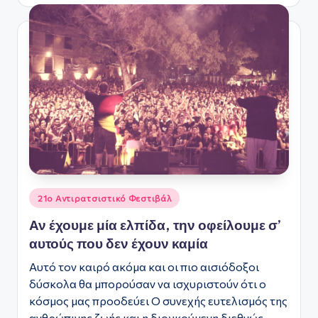
ς
Αναρτήθηκε
21ο Αντιρατσιστικό Φεστιβάλ
σε
Αν έχουμε μία ελπίδα, την οφείλουμε σ’
αυτούς που δεν έχουν καμία
Αυτό τον καιρό ακόμα και οι πιο αισιόδοξοι
δύσκολα θα μπορούσαν να ισχυριστούν ότι ο
κόσμος μας προοδεύει Ο συνεχής ευτελισμός της
ανθρώπινης ζωής και η διογκούμενη διεθνώς