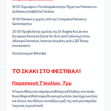
18:00 Σεμινάριο «Τα παλαμάκια στην Τέχνη του Flamencο».
Διδάσκει η Ισαβέλλα Γαλαίου
19:30 Flamenco χορός από την Compania Flamenca
Sentimientos
20:30 Προβολή της ομιλίας της Dr.Angela Kocze στο
European Roma Institute for Arts and Culture με τίτλο
«Romani Feminism, Intersectionality and LGBT Roma
movement»
Θα λειτουργεί Wine Bar.
TO ΣΚΑΚΙ ΣΤΟ ΦΕΣΤΙΒΑΛ!
Παρασκευή 7 Ιουλίου, 7μμ
Η Γκραν Μετρ και υπερπρωταθλήτρια Ελλάδας στο σκάκι
Άννα Μαρία Μπότσαρη θα αντιμετωπίσει ταυτόχρονα όλες
και όλους που θέλουν να παίξουν μαζί της από μία παρτίδα
(αγώνας σιμουλτανέ).