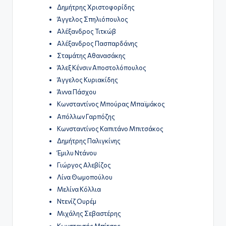
Δημήτρης Χριστοφορίδης
Άγγελος Σπηλιόπουλος
Αλέξανδρος Τιτκώβ
Αλέξανδρος Πασπαρδάνης
Σταμάτης Αθανασάκης
Άλεξ Κένσιν Αποστολόπουλος
Άγγελος Κυριακίδης
Άννα Πάσχου
Κωνσταντίνος Μπούρας Μπαϊμάκος
Απόλλων Γαρπόζης
Κωνσταντίνος Καπιτάνο Μπιτσάκος
Δημήτρης Παλιγκίνης
Έμιλυ Ντάνου
Γιώργος Αλεβίζος
Λίνα Θωμοπούλου
Μελίνα Κόλλια
Ντενίζ Ουρέμ
Μιχάλης Σεβαστέρης
Κωνσταντής Μπίτσης