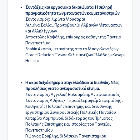
Συντάξεις και εργασιακά δικαιώματα: Η σκληρή
πραγματικότητα των μεταναστών και μεταναστριών
Συντονισμός: Ιλιρίντα Μουσαράι
Λιλιάνα Σαλίαι, Πρωτοβουλία Αλβανών Μεταναστών
και Αλληλέγγυων
Αποστόλης Καψάλης, επίκουρος καθηγητής Πάντειο
Πανεπιστήμιο
Shahin Akoma, μετανάστης από το ΜπαγκλαντέςIvy
Grace Delacion, Ένωση Φιλιππινέζων Ελλάδος «Kasapi
Hellas»
Η ακροδεξιά σήμερα στην Ελλάδα και διεθνώς. Νέες
προκλήσεις για το αντιφασιστικό κίνημα.
Συντονισμός: Αγγελική Βαλσαμάκη, Αντιφασιστικός
Συντονισμός Αθήνας-ΠειραιάΣεραφείμ Σεφεριάδης :
Καθηγητής Πολιτικής Επιστήμης και διευθυντής
εργαστηρίου Συγκρουσιακής Πολιτικής Παντείου
Κατερίνα Λαμπρινού, διδάκτορας του Τμήματος
Πολιτικής Επιστήμης και Ιστορίας του Παντείου
Πανεπιστημίου
Γιώργος Σουβλής, διδάσκων Πανεπιστημίου