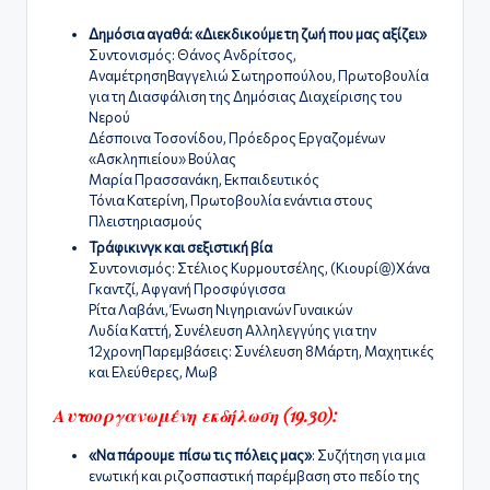
Δημόσια αγαθά: «Διεκδικούμε τη ζωή που μας αξίζει»
Συντονισμός: Θάνος Ανδρίτσος,
ΑναμέτρησηΒαγγελιώ Σωτηροπούλου, Πρωτοβουλία
για τη Διασφάλιση της Δημόσιας Διαχείρισης του
Νερού
Δέσποινα Τοσονίδου, Πρόεδρος Εργαζομένων
«Ασκληπιείου» Βούλας
Μαρία Πρασσανάκη, Εκπαιδευτικός
Τόνια Κατερίνη, Πρωτοβουλία ενάντια στους
Πλειστηριασμούς
Τράφικινγκ και σεξιστική βία
Συντονισμός: Στέλιος Κυρμουτσέλης, (Κιουρί@)Χάνα
Γκαντζί, Αφγανή Προσφύγισσα
Ρίτα Λαβάνι, Ένωση Νιγηριανών Γυναικών
Λυδία Καττή, Συνέλευση Αλληλεγγύης για την
12χρονηΠαρεμβάσεις: Συνέλευση 8Μάρτη, Μαχητικές
και Ελεύθερες, Μωβ
Αυτοοργανωμένη εκδήλωση (19.30):
«Nα πάρουμε πίσω τις πόλεις μας»
: Συζήτηση για μια
ενωτική και ριζοσπαστική παρέμβαση στο πεδίο της