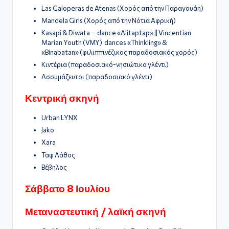
Las Galoperas de Atenas (Χορός από την Παραγουάη)
Mandela Girls (Χορός από την Νότια Αφρική)
Kasapi & Diwata – dance «Alitaptap» || Vincentian
Marian Youth (VMY) dances «Thinkling» &
«Binabatan» (φιλιππινέζικος παραδοσιακός χορός)
Κιντέρια (παραδοσιακό-νησιώτικο γλέντι)
Ασσυμάζευτοι (παραδοσιακό γλέντι)
Κεντρική σκηνή
Urban LYNX
Jako
Xara
Ταφ Λάθος
Βέβηλος
Σάββατο 8 Ιουλίου
Μεταναστευτική / λαϊκή σκηνή