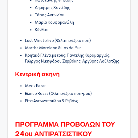
Δημήτρης Χοντίδης
Τάσος Αντωνίου
Μαρία Κουφομανώλη
Κύνθια
Lust Minute live (Φιλιππινέζικο ποπ)
Martha Moreleon & Los del Sur
Κρητικό Γλέντι με τους: Παντελής Κυραμαργιός,
Γιώργος Νικηφόρου Ζερβάκης, Αργύρης Λούλατζης
Κεντρική σκηνή
Medz Bazar
Bianco Rosas (Φιλιπινέζικο ποπ-ροκ)
Ρίτα Αντωνοπούλου & Ρεβάνς
ΠΡΟΓΡΑΜΜΑ ΠΡΟΒΟΛΩΝ ΤΟΥ
24ου ΑΝΤΙΡΑΤΣΙΣΤΙΚΟΥ