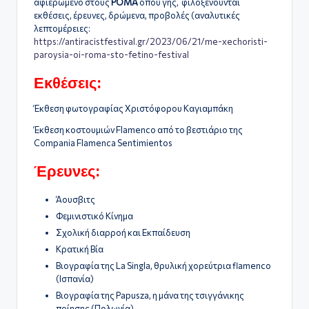
αφιερωμένο στους
ΡΟΜΑ
όπου γης, φιλοξενούνται
εκθέσεις, έρευνες, δρώμενα, προβολές (αναλυτικές
λεπτομέρειες:
https://antiracistfestival.gr/2023/06/21/me-xechoristi-
paroysia-oi-roma-sto-fetino-festival
Εκθέσεις:
Έκθεση φωτογραφίας Χριστόφορου Καγιαμπάκη
Έκθεση κοστουμιών Flamenco από το βεστιάριο της
Compania Flamenca Sentimientos
Έρευνες:
Άουσβιτς
Φεμινιστικό Κίνημα
Σχολική διαρροή και Εκπαίδευση
Κρατική Βία
Βιογραφία της La Singla, θρυλική χορεύτρια flamenco
(Ισπανία)
Βιογραφία της Papusza, η μάνα της τσιγγάνικης
ποίησης (Πολωνία)