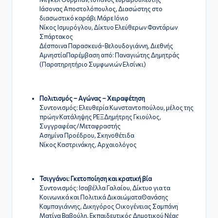
Ιάσονας Αποστολόπουλος, Διασώστης στο
διασωστικό καράβι Μάρε Ιόνιο
Νίκος Ισμυρόγλου, Δίκτυο Ελεύθερων Φαντάρων
Σπάρτακος
Δέσποινα Παρασκευά-Βελουδογιάννη, Διεθνής
ΑμνηστίαΠαρέμβαση από: Παναγιώτης Δημητράς
(Παρατηρητήριο Συμφωνιών Ελσίνκι)
Πολιτισμός – Αγώνας – Χειραφέτηση
Συντονισμός: Ελευθερία Κωνσταντοπούλου, μέλος της
πρώην Κατάληψης ΡΕΞΔημήτρης Γκιούλος,
Συγγραφέας/Μεταφραστής
Ασημίνα Προέδρου, Σκηνοθέτιδα
Νίκος Καστρινάκης, Αρχαιολόγος
Τσιγγάνοι: Γκετοποίηση και κρατική βία
Συντονισμός: Ισαβέλλα Γαλαίου, Δίκτυο για τα
Κοινωνικά και Πολιτικά ΔικαιώματαΘανάσης
Καμπαγιάννης, Δικηγόρος Οικογένειας Σαμπάνη
Ματίνα Βαβούλη, Εκπαιδευτικός Δημοτικού Νέας