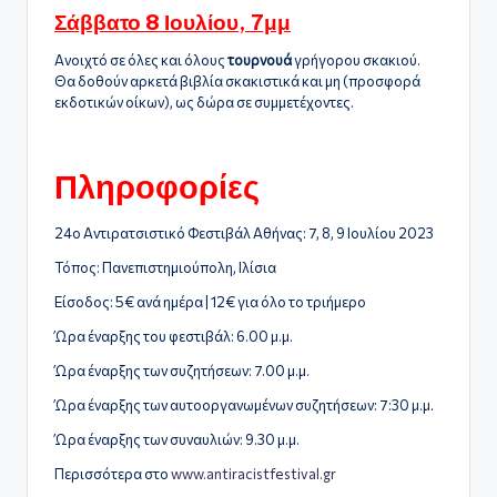
Σάββατο 8 Ιουλίου, 7μμ
Ανοιχτό σε όλες και όλους
τουρνουά
γρήγορου σκακιού.
Θα δοθούν αρκετά βιβλία σκακιστικά και μη (προσφορά
εκδοτικών οίκων), ως δώρα σε συμμετέχοντες.
Πληροφορίες
24ο Αντιρατσιστικό Φεστιβάλ Αθήνας: 7, 8, 9 Ιουλίου 2023
Τόπος: Πανεπιστημιούπολη, Ιλίσια
Είσοδος: 5€ ανά ημέρα | 12€ για όλο το τριήμερο
Ώρα έναρξης του φεστιβάλ: 6.00 μ.μ.
Ώρα έναρξης των συζητήσεων: 7.00 μ.μ.
Ώρα έναρξης των αυτοοργανωμένων συζητήσεων: 7:30 μ.μ.
Ώρα έναρξης των συναυλιών: 9.30 μ.μ.
Περισσότερα στο
www.antiracistfestival.gr