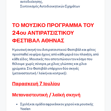
αυτοδιοίκησης,
Συντονισμός Αυτοδιοικητικών Σχημάτων
ΤΟ ΜΟΥΣΙΚΟ ΠΡΟΓΡΑΜΜΑ ΤΟΥ
24ου ΑΝΤΙΡΑΤΣΙΣΤΙΚΟΥ
ΦΕΣΤΙΒΑΛ ΑΘΗΝΑΣ
Η μουσική σκηνή του Αντιρατσιστικού Φεστιβάλ και φέτος
προσπαθεί να φέρει ήχους από κάθε μεριά του πλανήτη, από
κάθε είδος. Μουσικές που αποτυπώνουν τον κόσμο που
θέλουμε: χωρίς σύνορα, με χίλιες γλώσσες και χίλια
χρώματα. Στο Φεστιβάλ υπάρχουν δύο σκηνές
(μεταναστευτική / λαϊκή και κεντρική).
Παρασκευή 7 Ιουλίου
Μεταναστευτική / λαϊκή σκηνή
Σχολή και ομάδα αφρικάνικου χορού και μουσικής
Yeelen