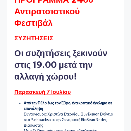
Αντιρατσιστικού
Φεστιβάλ
ΣΥΖΗΤΗΣΕΙΣ
Οι συζητήσεις ξεκινούν
στις 19.00 μετά την
αλλαγή χώρου!
Παρασκευή 7 Ιουλίου
Από την Πύλο έως τον Έβρο, ένα κρατικό έγκλημα σε
επανάληψη
Συντονισμός: Χριστίνα Στεργίου, Συνέλευση Ενάντια
στα Pushbacks και την Συνοριακή ΒίαSean Binder,
Διασώστης
Μιγκέλ Ουρμπάν, ισπανός ευρωβουλευτής