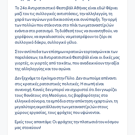
ς
Το 24ο Αντιρατσιστικό Φεστιβάλ Αθήνας είναι εδώ! Φέρνει
μαζί του τις συλλογικές αντιστάσεις, την αλληλεγγύη, τη
χαρά των αγώνων για δικαιοσύνη και συνύπαρξη. Την ορμή
των πολλών που στέκονται στο πλάι των μεταναστ(ρι)ών
ενάντια στο ρατσισμό. Τη διάθεσή τους να συναντηθούν, να
χορέψουν, να αγκαλιαστούν, να μετατρέψουν το ζόρι σε
συλλογικό δάκρυ, συλλογικό γέλιο.
Στον αντίποδα των επίσημων κρατικών εορτασμών και των
παρελάσεων, τα Αντιρατσιστικά Φεστιβάλ είναι οι δικές μας
γιορτές, οι γιορτές από τα κάτω, που αναδεικνύουν την αξία
της αλληλεγγύης και του αγώνα.
Δεν ξεχνάμε το έγκλημα στην Πύλο. Δεν σιωπούμε απέναντι
στις κρατικές ρατσιστικές πολιτικές. Η σιωπή είναι
συνενοχή. Κανείς δεν μπορεί να ισχυριστεί ότι δεν γνωρίζει
τους θανάτους στη Μεσόγειο, τις βαρβαρότητες στα
ελληνικά σύνορα, τα εμπόδια στην απόκτηση «χαρτιών», τη
μεγαλύτερη εκμετάλλευση των μεταναστ(ρι)ών στους
χώρους εργασίας, τους φράχτες που υψώνονται.
Εμείς τους απαντάμε: Οι φράχτες την πλατωσιά του κόσμου
μας στενεύουν!