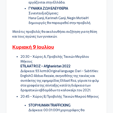
εργάζονται στην Ελλάδα.
ΓΥΝΑΙΚΑ ΖΩΗ ΕΛΕΥΘΕΡΙΑ
Συνεντευξιαζόμενες:
Hana Ganji, Karimeh Ganji, Negin MotieiΗ
δημιουργός θα παρευρεθεί στην προβολή.
Μετά τις προβολές θα ακολουθήσει συζήτηση για τη θέση
και τους αγώνες των γυναικών.
Κυριακή 9 Ιουλίου
20:30 – Χώρος Α, Προβολής Ταινιών Μεγάλου
Μήκους
ETILAAT ROZ – Afghanistan 2022
Διάρκεια: 93 λεπτάOriginal language: Dari – Subtitles:
EnglishΟ Abbas Rezaie, σκηνοθέτης της ταινίας και
συντάκτης της εφημερίδας Etilaat Roz, γύρισε το φιλμ
στα γραφεία της σύνταξης κατά τη διάρκεια των
δραματικών εβδομάδων το καλοκαίρι του 2021.
20:45 – Χώρος Β, Προβολής Ταινιών Μικρού Μήκους
STOP HUMAN TRAFFICKING
Διάρκεια: 00:01:00Η χορογράφος θα