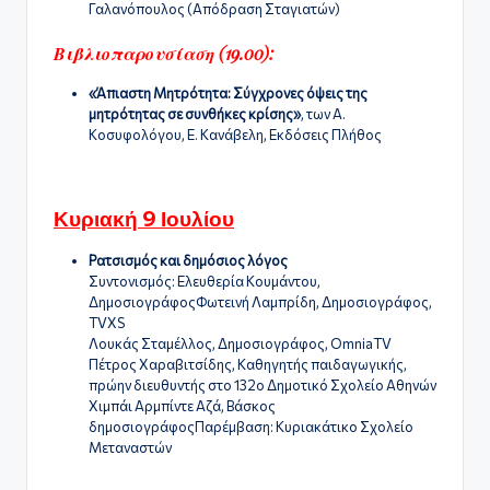
Γαλανόπουλος (Απόδραση Σταγιατών)
Βιβλιοπαρουσίαση (19.00):
«Άπιαστη Μητρότητα: Σύγχρονες όψεις της
μητρότητας σε συνθήκες κρίσης»
, των Α.
Κοσυφολόγου, Ε. Κανάβελη, Εκδόσεις Πλήθος
Κυριακή 9 Ιουλίου
Ρατσισμός και δημόσιος λόγος
Συντονισμός: Ελευθερία Κουμάντου,
ΔημοσιογράφοςΦωτεινή Λαμπρίδη, Δημοσιογράφος,
TVXS
Λουκάς Σταμέλλος, Δημοσιογράφος, OmniaTV
Πέτρος Χαραβιτσίδης, Καθηγητής παιδαγωγικής,
πρώην διευθυντής στο 132ο Δημοτικό Σχολείο Αθηνών
Χιμπάι Αρμπίντε Αζά, Βάσκος
δημοσιογράφοςΠαρέμβαση: Κυριακάτικο Σχολείο
Μεταναστών