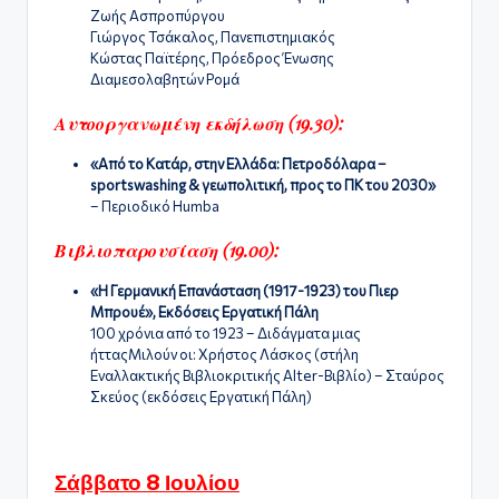
Ζωής Ασπροπύργου
Γιώργος Τσάκαλος, Πανεπιστημιακός
Κώστας Παϊτέρης, Πρόεδρος Ένωσης
Διαμεσολαβητών Ρομά
Αυτοοργανωμένη εκδήλωση (19.30):
«Από το Κατάρ, στην Ελλάδα: Πετροδόλαρα –
sportswashing & γεωπολιτική, προς το ΠΚ του 2030»
– Περιοδικό Humba
Βιβλιοπαρουσίαση (19.00):
«Η Γερμανική Επανάσταση (1917-1923) του Πιερ
Μπρουέ», Εκδόσεις Εργατική Πάλη
100 χρόνια από το 1923 – Διδάγματα μιας
ήτταςΜιλούν οι: Χρήστος Λάσκος (στήλη
Εναλλακτικής Βιβλιοκριτικής Alter-Βιβλίο) – Σταύρος
Σκεύος (εκδόσεις Εργατική Πάλη)
Σάββατο 8 Ιουλίου