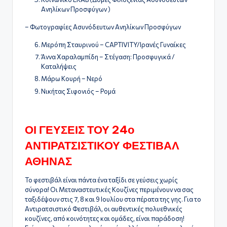
Ανηλίκων Προσφύγων )
– Φωτογραφίες Ασυνόδευτων Ανηλίκων Προσφύγων
Μερόπη Σταυρινού – CAPTIVITY/Ιρανές Γυναίκες
Άννα Χαραλαμπίδη – Στέγαση: Προσφυγικά /
Καταλήψεις
Μάρω Κουρή – Νερό
Νικήτας Σιφονιός – Ρομά
ΟΙ ΓΕΥΣΕΙΣ ΤΟΥ 24ο
ΑΝΤΙΡΑΤΣΙΣΤΙΚΟΥ ΦΕΣΤΙΒΑΛ
ΑΘΗΝΑΣ
Το φεστιβάλ είναι πάντα ένα ταξίδι σε γεύσεις χωρίς
σύνορα! Οι Μεταναστευτικές Κουζίνες περιμένουν να σας
ταξιδέψουν στις 7, 8 και 9 Ιουλίου στα πέρατα της γης. Για το
Αντιρατσιστικό Φεστιβάλ, οι αυθεντικές πολυεθνικές
κουζίνες, από κοινότητες και ομάδες, είναι παράδοση!