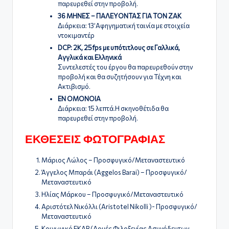
παρευρεθεί στην προβολή.
36 ΜΗΝΕΣ – ΠΑΛΕΥΟΝΤΑΣ ΓΙΑ ΤΟΝ ΖΑΚ
Διάρκεια: 13’Αφηγηματική ταινία με στοιχεία
ντοκιμαντέρ
DCP: 2K, 25fps με υπότιτλους σε Γαλλικά,
Αγγλικά και Ελληνικά
Συντελεστές του έργου θα παρευρεθούν στην
προβολή και θα συζητήσουν για Τέχνη και
Ακτιβισμό.
ΕΝ ΟΜΟΝΟΙΑ
Διάρκεια: 15 λεπτά.Η σκηνοθέτιδα θα
παρευρεθεί στην προβολή.
ΕΚΘΕΣΕΙΣ ΦΩΤΟΓΡΑΦΙΑΣ
Μάριος Λώλος – Προσφυγικό/Μεταναστευτικό
Άγγελος Μπαράι (Aggelos Barai) – Προσφυγικό/
Μεταναστευτικό
Ηλίας Μάρκου – Προσφυγικό/Μεταναστευτικό
Αριστότελ Νικόλλι (Aristotel Nikolli )- Προσφυγικό/
Μεταναστευτικό
Κοινωνικό ΕΚΑΒ (Δομές Φιλοξενίας Ασυνόδευτων