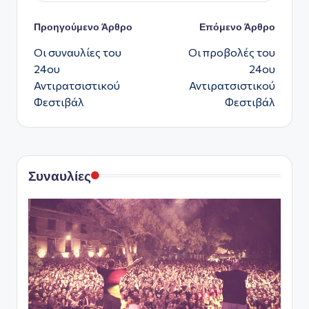
Πλοήγηση
Προηγούμενο Άρθρο
Επόμενο Άρθρο
Οι συναυλίες του
Οι προβολές του
δημοσιεύσεων
24ου
24ου
Αντιρατσιστικού
Αντιρατσιστικού
Φεστιβάλ
Φεστιβάλ
Συναυλίες