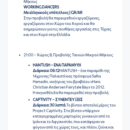
Μήκους
WORKING DANCERS
Με ελληνικούς υπότιτλους | GR/AR
Στην προβολή θα παρευρεθούν εργαζόμενες,
εργαζόμενοι στον Χώρο του Χορού και θα
ενημερώσουν για τις συνθήκες εργασίας στις Τέχνες
και στον Χορό στην Ελλάδα.
21:00 – Χώρος Β, Προβολής Ταινιών Μικρού Μήκους
HANTUSH – ΕΝΑ ΠΑΡΑΜΥΘΙ
Διάρκεια: 06:12
HANTUSH – ένα παραμύθι της
14χρονης Παλαιστίνιας πρόσφυγα Salha
Hamadin, νικήτριας του βραβείου «Hans
Christian Andersen Fairytale Bay» το 2012.
Η σκηνοθέτιδα θα παρευρεθεί στην προβολή.
CAPTIVITY – ΣΥΝΕΝΤΕΥΞΕΙΣ
Διάρκεια: 30 λεπτά.
Το βίντεο αποτελεί μέρος του
Project Captivity. Στο βίντεο υπάρχουν
καταγεγραμμένες μαρτυρίες γυναικών από το
Ιράν και το Αφγανιστάν, που κατάφεραν να
φύγουν από τις χώρες τους, και πλέον, ζούνε και