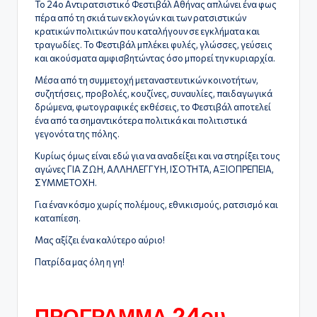
Το 24ο Αντιρατσιστικό Φεστιβάλ Αθήνας απλώνει ένα φως
πέρα από τη σκιά των εκλογών και των ρατσιστικών
κρατικών πολιτικών που καταλήγουν σε εγκλήματα και
τραγωδίες. Το Φεστιβάλ μπλέκει φυλές, γλώσσες, γεύσεις
και ακούσματα αμφισβητώντας όσο μπορεί την κυριαρχία.
Μέσα από τη συμμετοχή μεταναστευτικών κοινοτήτων,
συζητήσεις, προβολές, κουζίνες, συναυλίες, παιδαγωγικά
δρώμενα, φωτογραφικές εκθέσεις, το Φεστιβάλ αποτελεί
ένα από τα σημαντικότερα πολιτικά και πολιτιστικά
γεγονότα της πόλης.
Κυρίως όμως είναι εδώ για να αναδείξει και να στηρίξει τους
αγώνες ΓΙΑ ΖΩΗ, ΑΛΛΗΛΕΓΓΥΗ, ΙΣΟΤΗΤΑ, ΑΞΙΟΠΡΕΠΕΙΑ,
ΣΥΜΜΕΤΟΧΗ.
Για έναν κόσμο χωρίς πολέμους, εθνικισμούς, ρατσισμό και
καταπίεση.
Μας αξίζει ένα καλύτερο αύριο!
Πατρίδα μας όλη η γη!
ΠΡΟΓΡΑΜΜΑ 24ου