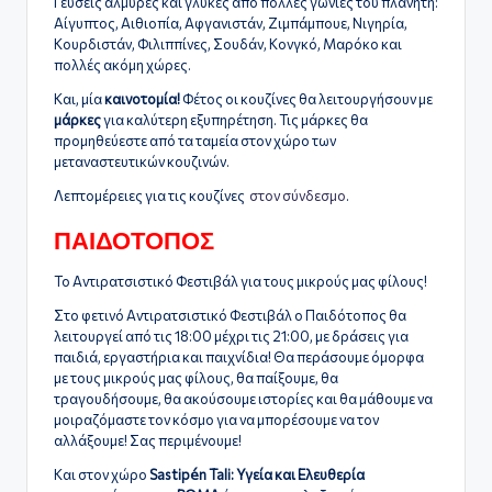
Γεύσεις αλμυρές και γλυκές από πολλές γωνιές του πλανήτη:
Αίγυπτος, Αιθιοπία, Αφγανιστάν, Ζιμπάμπουε, Νιγηρία,
Κουρδιστάν, Φιλιππίνες, Σουδάν, Κονγκό, Μαρόκο και
πολλές ακόμη χώρες.
Και, μία
καινοτομία!
Φέτος οι κουζίνες θα λειτουργήσουν με
μάρκες
για καλύτερη εξυπηρέτηση. Τις μάρκες θα
προμηθεύεστε από τα ταμεία στον χώρο των
μεταναστευτικών κουζινών.
Λεπτομέρειες για τις κουζίνες
στον σύνδεσμο
.
ΠΑΙΔΟΤΟΠΟΣ
Το Αντιρατσιστικό Φεστιβάλ για τους μικρούς μας φίλους!
Στο φετινό Αντιρατσιστικό Φεστιβάλ ο Παιδότοπος θα
λειτουργεί από τις 18:00 μέχρι τις 21:00, με δράσεις για
παιδιά, εργαστήρια και παιχνίδια! Θα περάσουμε όμορφα
με τους μικρούς μας φίλους, θα παίξουμε, θα
τραγουδήσουμε, θα ακούσουμε ιστορίες και θα μάθουμε να
μοιραζόμαστε τον κόσμο για να μπορέσουμε να τον
αλλάξουμε! Σας περιμένουμε!
Και στον χώρο
Sastipén Tali
: Υγεία και Ελευθερία