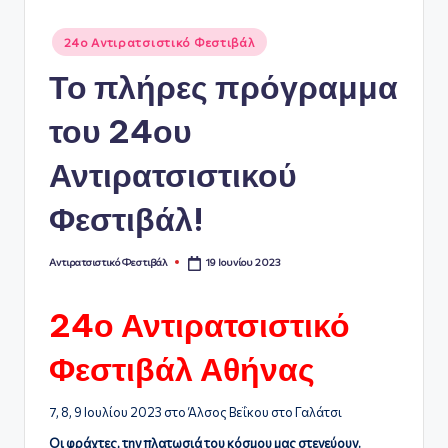
ό
Αναρτήθηκε
24ο Αντιρατσιστικό Φεστιβάλ
Φ
σε
Το πλήρες πρόγραμμα
ε
σ
του 24ου
τι
Αντιρατσιστικού
β
Φεστιβάλ!
ά
λ
19 Ιουνίου 2023
Αντιρατσιστικό Φεστιβάλ
Συγγραφέας:
Α
24ο Αντιρατσιστικό
θ
ή
Φεστιβάλ Αθήνας
ν
7, 8, 9 Ιουλίου 2023 στο Άλσος Βεΐκου στο Γαλάτσι
α
Οι φράχτες, την πλατωσιά του κόσμου μας στενεύουν.