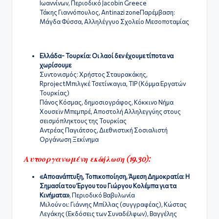
Ιωαννίνων, Περιοδικό Jacobin Greece
Τάκης Γιαννόπουλος, Antinazi zoneΠαρέμβαση:
Μάγδα Φύσσα, Αλληλέγγυο Σχολείο Μεσοποταμίας
Ελλάδα- Τουρκία: Οι λαοί δεν έχουμε τίποτα να
χωρίσουμε
Συντονισμός: Χρήστος Σταυρακάκης,
RprojectΜπιλγκέ Τσετίνκαγια, TIP (Κόμμα Εργατών
Τουρκίας)
Πάνος Κόσμας, δημοσιογράφος, Κόκκινο Νήμα
Χουσεϊν Μπεμπρέ, Αποστολή Αλληλεγγύης στους
σεισμόπληκτους της Τουρκίας
Αντρέας Παγιάτσος, Διεθνιστική Σοσιαλιστή
Οργάνωση Ξεκίνημα
Αυτοοργανωμένη εκδήλωση (19.30):
«Αποανάπτυξη, Τοπικοποίηση, Άμεση Δημοκρατία: Η
Σημασία του Έργου του Γιώργου Κολέμπα για τα
Κινήματα»
, Περιοδικό Βαβυλωνία
Μιλούν οι: Γιάννης Μπίλλας (συγγραφέας), Κώστας
Λεγάκης (Εκδόσεις των Συναδέλφων), Βαγγέλης