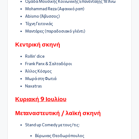
Ομάδα Μουσικής Κοινωνικής Επανένταξης 18 Άνω
Μοhammad Reza (Αφανικό ραπ)
Abismo (Άβυσσος)
Τέχνη Γειτονιάς
Μαντάρες (παραδοσιακό γλέντι)
Κεντρική σκηνή
Rollin’ dice
Frank Panx & Σαλταδόροι
Άλλος Κόσμος
Μωρά στη Φωτιά
Naxatras
Κυριακή 9 Ιουλίου
Μεταναστευτική / λαϊκή σκηνή
Stand up Comedy με τους/τις:
Βύρωνας Θεοδωρόπουλος