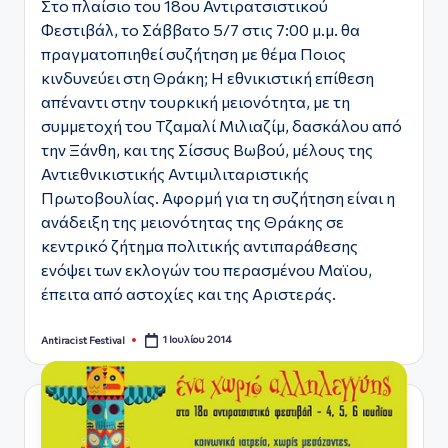
Στο πλαίσιο του 18ου Αντιρατσιστικού
Φεστιβάλ, το Σάββατο 5/7 στις 7:00 μ.μ. θα
πραγματοπιηθεί συζήτηση με θέμα Ποιος
κινδυνεύει στη Θράκη; Η εθνικιστική επίθεση
απέναντι στην τουρκική μειονότητα, με τη
συμμετοχή του Τζαμαλί Μιλιαζίμ, δασκάλου από
την Ξάνθη, και της Σίσσυς Βωβού, μέλους της
Αντιεθνικιστικής Αντιμιλιταριστικής
Πρωτοβουλίας. Αφορμή για τη συζήτηση είναι η
ανάδειξη της μειονότητας της Θράκης σε
κεντρικό ζήτημα πολιτικής αντιπαράθεσης
ενόψει των εκλογών του περασμένου Μαϊου,
έπειτα από αστοχίες και της Αριστεράς.
1 Ιουλίου 2014
Antiracist Festival
Συγγραφέας: