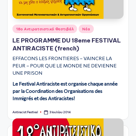
Αναρτήθηκε
18ο Αντιρατσιστικό Φεστιβάλ
Νέα
σε
LE PROGRAMME DU 18eme FESTIVAL
ANTIRACISTE (french)
EFFACONS LES FRONTIERES – VAINCRE LA
PEUR – POUR QUE LE MONDE NE DEVIENNE
UNE PRISON
Le Festival Antiraciste est organise chaque année
par la Coordination des Organisations des
Immigrés et des Antiracistes!
3 Ιουλίου 2014
Antiracist Festival
Συγγραφέας: