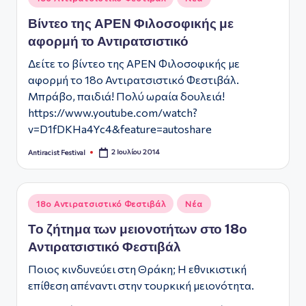
σε
Βίντεο της ΑΡΕΝ Φιλοσοφικής με
αφορμή το Αντιρατσιστικό
Δείτε το βίντεο της ΑΡΕΝ Φιλοσοφικής με
αφορμή το 18ο Αντιρατσιστικό Φεστιβάλ.
Μπράβο, παιδιά! Πολύ ωραία δουλειά!
https://www.youtube.com/watch?
v=D1fDKHa4Yc4&feature=autoshare
2 Ιουλίου 2014
Antiracist Festival
Συγγραφέας:
Αναρτήθηκε
18ο Αντιρατσιστικό Φεστιβάλ
Νέα
σε
Το ζήτημα των μειονοτήτων στο 18ο
Αντιρατσιστικό Φεστιβάλ
Ποιος κινδυνεύει στη Θράκη; Η εθνικιστική
επίθεση απέναντι στην τουρκική μειονότητα.