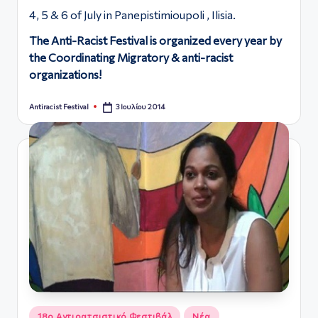
4, 5 & 6 of July in Panepistimioupoli , Ilisia.
The Anti-Racist Festival is organized every year by
the Coordinating Migratory & anti-racist
organizations!
3 Ιουλίου 2014
Antiracist Festival
Συγγραφέας:
Αναρτήθηκε
18ο Αντιρατσιστικό Φεστιβάλ
Νέα