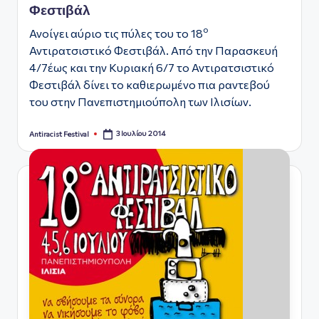
Φεστιβάλ
ο
Ανοίγει αύριο τις πύλες του το 18
Αντιρατσιστικό Φεστιβάλ. Από την Παρασκευή
4/7έως και την Κυριακή 6/7 το Αντιρατσιστικό
Φεστιβάλ δίνει το καθιερωμένο πια ραντεβού
του στην Πανεπιστημιούπολη των Ιλισίων.
3 Ιουλίου 2014
Antiracist Festival
Συγγραφέας: