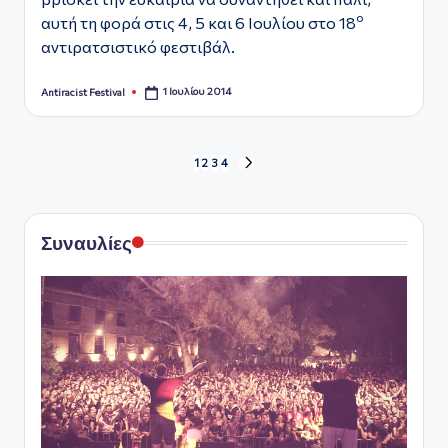
ο
αυτή τη φορά στις 4, 5 και 6 Ιουλίου στο 18
αντιρατσιστικό φεστιβάλ.
1 Ιουλίου 2014
Antiracist Festival
Συγγραφέας:
Σελιδοποίηση
1
2
3
4
ΕΠΟΜΕΝΗ
ΣΕΛΙΔΑ
άρθρων
Συναυλίες