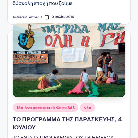
ς
δύσκολη εποχή που ζούμε.
10 Ιουλίου 2014
Antiracist Festival
Συγγραφέας:
Αναρτήθηκε
18ο Αντιρατσιστικό Φεστιβάλ
Νέα
σε
ΤΟ ΠΡΟΓΡΑΜΜΑ ΤΗΣ ΠΑΡΑΣΚΕΥΗΣ, 4
ΙΟΥΛΙΟΥ
ΤΟ ΕΝΙΑΙΟ
ΠΡΟΓΡΑΜΜΑ ΤΟΥ
ΤΡΙΗΜΕΡΟΥ