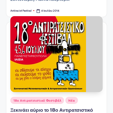
4 Ιουλίου 2014
Antiracist Festival
Συγγραφέας:
Αναρτήθηκε
18ο Αντιρατσιστικό Φεστιβάλ
Νέα
σε
Ξεκινάει αύριο το 18ο Αντιρατσιστικό