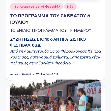
Αναρτήθηκε
18ο Αντιρατσιστικό Φεστιβάλ
Νέα
σε
ΤΟ ΠΡΟΓΡΑΜΜΑ ΤΟΥ ΣΑΒΒΑΤΟΥ 5
ΙΟΥΛΙΟΥ
ΤΟ ΕΝΙΑΙΟ
ΠΡΟΓΡΑΜΜΑ ΤΟΥ
ΤΡΙΗΜΕΡΟΥ
ΣΥΖΗΤΗΣΕΙΣ ΣΤΟ 18 ο ΑΝΤΙΡΑΤΣΙΣΤΙΚΟ
ΦΕΣΤΙΒΑΛ, 8μ.μ.
Από τη Λαμπεντούζα ως το Φαρμακονήσι: Κέντρα
κράτησης,
αστυνομικά τμήματα, «αποτρεπτικές»
πολιτικές στην Ευρώπη-Φρούριο.
4 Ιουλίου 2014
Antiracist Festival
Συγγραφέας: