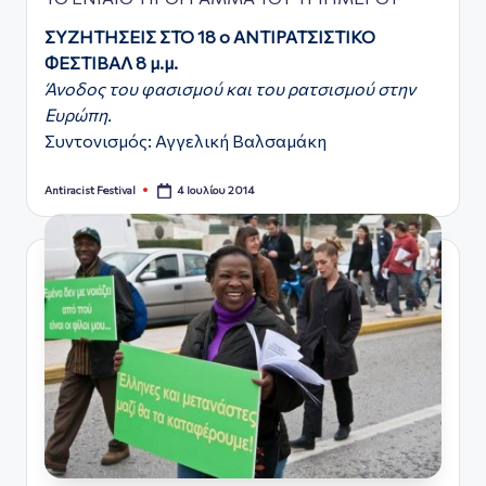
ΣΥΖΗΤΗΣΕΙΣ ΣΤΟ 18 ο ΑΝΤΙΡΑΤΣΙΣΤΙΚΟ
ΦΕΣΤΙΒΑΛ
8 μ.μ.
Άνοδος του φασισμού και του ρατσισμού στην
Ευρώπη.
Συντονισμός: Αγγελική Βαλσαμάκη
4 Ιουλίου 2014
Antiracist Festival
Συγγραφέας: