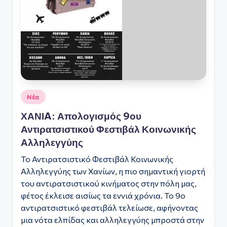
ό
Φ
ε
σ
τι
β
Αναρτήθηκε
Νέα
σε
ά
ΧΑΝΙA: Απολογισμός 9ου
λ
Αντιρατσιστικού Φεστιβάλ Κοινωνικής
Αλληλεγγύης
Α
Το Αντιρατσιστικό Φεστιβάλ Κοινωνικής
θ
Αλληλεγγύης των Χανίων, η πιο σημαντική γιορτή
ή
του αντιρατσιστικού κινήματος στην πόλη μας,
ν
φέτος έκλεισε αισίως τα εννιά χρόνια. Το 9ο
αντιρατσιστικό φεστιβάλ τελείωσε, αφήνοντας
α
μια νότα ελπίδας και αλληλεγγύης μπροστά στην