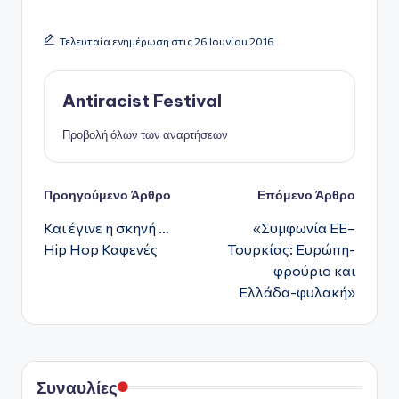
Τελευταία ενημέρωση στις 26 Ιουνίου 2016
Antiracist Festival
Προβολή όλων των αναρτήσεων
Πλοήγηση
Προηγούμενο Άρθρο
Επόμενο Άρθρο
Και έγινε η σκηνή …
«Συμφωνία ΕΕ–
δημοσιεύσεων
Hip Hop Καφενές
Τουρκίας: Ευρώπη-
φρούριο και
Ελλάδα-φυλακή»
Συναυλίες