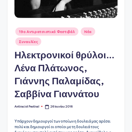
ό
Φ
ε
Αναρτήθηκε
19ο Αντιρατσιστικό Φεστιβάλ
Νέα
σε
σ
Συναυλίες
τι
Ηλεκτρονικοί θρύλοι…
β
ά
Λένα Πλάτωνος,
λ
Γιάννης Παλαμίδας,
Α
Σαββίνα Γιαννάτου
θ
ή
26 Ιουνίου 2016
Antiracist Festival
Συγγραφέας:
ν
Υπάρχουν δημιουργοί των οποίων η δουλειά μας αρέσει
α
πολύ και δημιουργοί οι οποίοι με τη δουλειά τους