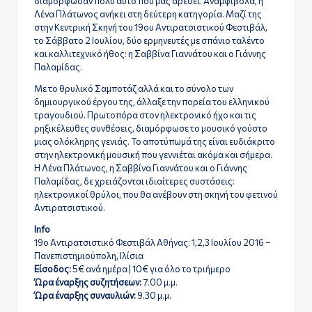
ς
διαμόρφωσαν πολύ αυτό που μας αρέσει. Αναμφίβολα, η
Λένα Πλάτωνος ανήκει στη δεύτερη κατηγορία. Μαζί της
στην Κεντρική Σκηνή του 19ου Αντιρατσιστικού Φεστιβάλ,
το Σάββατο 2 Ιουλίου, δύο ερμηνευτές με σπάνιο ταλέντο
και καλλιτεχνικό ήθος: η Σαββίνα Γιαννάτου και ο Γιάννης
Παλαμίδας.
Με το θρυλικό Σαμποτάζ αλλά και το σύνολο των
δημιουργικού έργου της, άλλαξε την πορεία του ελληνικού
τραγουδιού. Πρωτοπόρα στον ηλεκτρονικό ήχο και τις
ρηξικέλευθες συνθέσεις, διαμόρφωσε το μουσικό γούστο
μιας ολόκληρης γενιάς. Το αποτύπωμά της είναι ευδιάκριτο
στην ηλεκτρονική μουσική που γεννιέται ακόμα και σήμερα.
Η Λένα Πλάτωνος, η Σαββίνα Γιαννάτου και ο Γιάννης
Παλαμίδας, δε χρειάζονται ιδιαίτερες συστάσεις:
ηλεκτρονικοί θρύλοι, που θα ανέβουν στη σκηνή του φετινού
Αντιρατσιστικού.
Info
19ο Αντιρατσιστικό Φεστιβάλ Αθήνας: 1,2,3 Ιουλίου 2016 –
Πανεπιστημιούπολη, Ιλίσια
Είσοδος:
5€ ανά ημέρα | 10€ για όλο το τριήμερο
Ώρα έναρξης συζητήσεων:
7.00 μ.μ.
Ώρα έναρξης συναυλιών:
9.30 μ.μ.