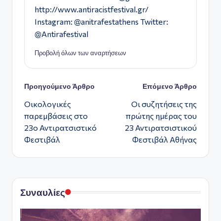
http://www.antiracistfestival.gr/
Instagram: @anitrafestathens Twitter:
@Antirafestival
Προβολή όλων των αναρτήσεων
Πλοήγηση
Προηγούμενο Άρθρο
Επόμενο Άρθρο
Οικολογικές
Οι συζητήσεις της
δημοσιεύσεων
παρεμβάσεις στο
πρώτης ημέρας του
23ο Αντιρατσιστικό
23 Αντιρατσιστικού
Φεστιβάλ
Φεστιβάλ Αθήνας
Συναυλίες