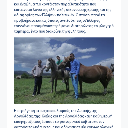
και ένα βήμα πιο κοντά στην παραβατικότητα που
επιτείνεται λόγω της ελληνικής οικονομικής κρίσης και της
αδιαφορίας των Ελλήνων πολιτικών. Ωστόσο, παρά τα
προβλήματα και τις όποιες αντιξοότητες οι Έλληνες
τσιγγάνοι παραμένουν περήφανοι διατηρώντας το φλογερό
ταμπεραμέντο που διακρίνει την φυλή τους.
Η περιήγηση στους καταυλισμούς της Αττικής, της
Αργολίδας, της Ηλείας και της Αργολίδας και η καθημερινή
επαφή μαζί τους έσπασε το φαινομενικό «άβατο» στον
«απρόσιτο» κόσμο τους και οδήγησε σε μία κοινωνιολογική