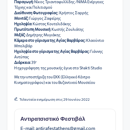
Παραγωγή:
Νίκος Τριανταφυλλίδης /ΝΙΜΑ Ενέργειες
Τέχνης και Πολιτισμού
Διεύθυνση Φωτογραφίας:
Χρήστος Σαρρής
Μοντάζ:
Γιώργος Ζαφείρης
Ηχοληψία:
Κώστας Κουτελιδάκης
Πρωτότυπη Μουσική:
Κωστής Ζουλιάτης
Μιξάζ:
Δημήτρης Μυγιάκης
Κάμερα στο γύρισμα της Αγίας Βαρβάρας:
Κλαούντιο
Μπολιβάρ
Ηχοληψία στο γύρισμα της Αγίας Βαρβάρας:
Γιάννης
Αντύπας
Διάρκεια:
39′
Η ηχογράφηση της μουσικής έγινε στο Shakti Studio
Με την υποστήριξη του ΕΚΚ (Ελληνικό Κέντρο
Κινηματογράφου) και του Βυζαντινού Μουσείου
Τελευταία ενημέρωση στις 29 Ιουνίου 2022
Αντιρατσιστικό Φεστιβάλ
E-mail:
antirafestathens@gmail.com