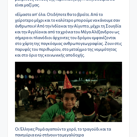
ς
είναι μαζί μας.
«Είμαστε απ’ όλα. Οτιδήποτε θα το βρείτε. Από το
χείροτερο μέχρι και το καλύτερο μπορούμε να κάνουμε σαν
άνθρωποι»! Από την Ινδία και την Αίγυπτο, μέχρι τη Σουηδία
και την Αγγλία και από τα χρόνια του Μέγα Αλέξανδρου ως
σήμερα οι πλανόδιοι άρχοντες του δρόμου εμφανίζονται
στο χάρτη της παγκόσμιας ανθρωπογεωγραφίας. Ζουν στις
παρυφές του περιθωρίου, στο μεταίχμιο της νομιμότητας
και στο όριο της κοινωνικής αποδοχής.
Οι Έλληνες Ρομά αγαπούν το χορό, το τραγούδι και τα
πανηγύρια ενώ στήνουν τα μεγαλύτερα