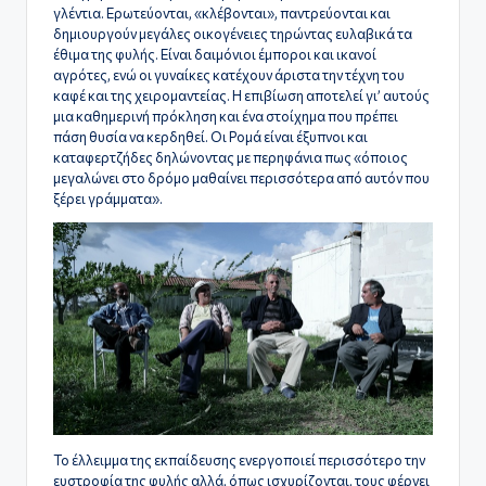
γλέντια. Ερωτεύονται, «κλέβονται», παντρεύονται και
δημιουργούν μεγάλες οικογένειες τηρώντας ευλαβικά τα
έθιμα της φυλής. Είναι δαιμόνιοι έμποροι και ικανοί
αγρότες, ενώ οι γυναίκες κατέχουν άριστα την τέχνη του
καφέ και της χειρομαντείας. Η επιβίωση αποτελεί γι’ αυτούς
μια καθημερινή πρόκληση και ένα στοίχημα που πρέπει
πάση θυσία να κερδηθεί. Οι Ρομά είναι έξυπνοι και
καταφερτζήδες δηλώνοντας με περηφάνια πως «όποιος
μεγαλώνει στο δρόμο μαθαίνει περισσότερα από αυτόν που
ξέρει γράμματα».
Το έλλειμμα της εκπαίδευσης ενεργοποιεί περισσότερο την
ευστροφία της φυλής αλλά, όπως ισχυρίζονται, τους φέρνει