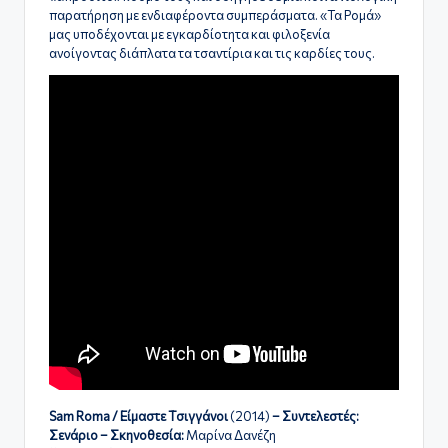
παρατήρηση με ενδιαφέροντα συμπεράσματα. «Τα Ρομά»
μας υποδέχονται με εγκαρδίοτητα και φιλοξενία
ανοίγοντας διάπλατα τα τσαντίρια και τις καρδίες τους.
Sam
Roma
/
E
ίμαστε Tσιγγάνοι
(2014)
– Συντελεστές:
Σενάριο – Σκηνοθεσία:
Μαρίνα Δανέζη