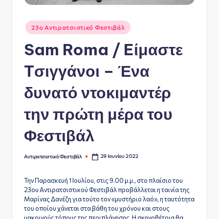
ό
Αναρτήθηκε
Φ
23ο Αντιρατσιστικό Φεστιβάλ
σε
ε
Sam Roma / Eίμαστε
σ
Tσιγγάνοι – Ένα
τι
δυνατό ντοκιμαντέρ
β
ά
την πρώτη μέρα του
λ
Φεστιβάλ
Α
θ
29 Ιουνίου 2022
Αντιρατσιστικό Φεστιβάλ
Συγγραφέας:
ή
Την Παρασκευή 1 Ιουλίου, στις 9.00 μ.μ., στο πλαίσιο του
ν
23ου Αντιρατσιστικού Φεστιβάλ προβάλλεται η ταινία της
Μαρίνας Δανέζη για τούτο τον «μυστήριο λαό», η ταυτότητα
α
του οποίου χάνεται στα βάθη του χρόνου και στους
μακρινούς τόπους της περιπλάνησης. Η σκηνοθέτρια θα