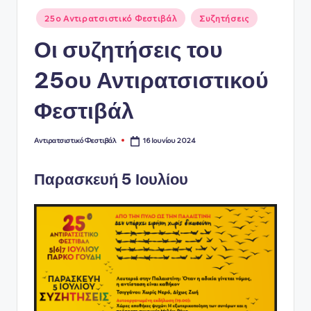
ό
Αναρτήθηκε
25ο Αντιρατσιστικό Φεστιβάλ
Συζητήσεις
σε
Φ
Οι συζητήσεις του
ε
25ου Αντιρατσιστικού
σ
Φεστιβάλ
τι
β
16 Ιουνίου 2024
Αντιρατσιστικό Φεστιβάλ
Συγγραφέας:
ά
λ
Παρασκευή 5 Ιουλίου
Α
θ
ή
ν
α