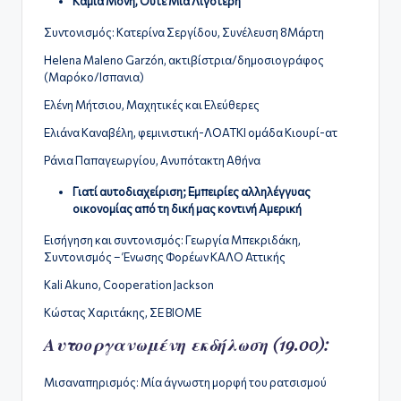
Καμία Μόνη, Ούτε Μία Λιγότερη
Συντονισμός: Κατερίνα Σεργίδου, Συνέλευση 8Μάρτη
Helena Maleno Garzón, ακτιβίστρια/δημοσιογράφος
(Μαρόκο/Ισπανια)
Ελένη Μήτσιου, Μαχητικές και Ελεύθερες
Ελιάνα Καναβέλη, φεμινιστική-ΛΟΑΤΚΙ ομάδα Κιουρί-ατ
Ράνια Παπαγεωργίου, Ανυπότακτη Αθήνα
Γιατί αυτοδιαχείριση; Εμπειρίες αλληλέγγυας
οικονομίας από τη δική μας κοντινή Αμερική
Εισήγηση και συντονισμός: Γεωργία Μπεκριδάκη,
Συντονισμός – Ένωσης Φορέων ΚΑΛΟ Αττικής
Kali Akuno, Cooperation Jackson
Κώστας Χαριτάκης, ΣΕ ΒΙΟΜΕ
Αυτοοργανωμένη εκδήλωση (19.00):
Μισαναπηρισμός: Μία άγνωστη μορφή του ρατσισμού