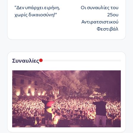
“Δεν υπάρχει ειρήνη,
Οι συναυλίες του
δημοσιεύσεων
χωρίς δικαιοσύνη!”
25ου
Αντιρατσιστικού
Φεστιβάλ
Συναυλίες