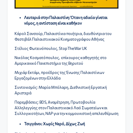
ς
Λευτεριά στην Παλαιστίνη: Όταν η αδικία γίνεται
νόμος, η αντίσταση είναι καθήκον
Κάρολ Σανσούρ, Παλαιστίνια ποιήτρια, διευθύντρια του
Φεστιβάλ Παλαιστινιακού Κινηματογράφου Αθήνας
Στέλιος Φωτεινόπουλος, StopTheWar UK
Νικόλας Κοσματόπουλος, επίκουρος καθηγητής στο
Αμερικανικό Πανεπιστήμιο της Βηρυτού
Μιχιάρ Εκτάμι, προέδρος της Ένωσης Παλαιστίνιων
Εργαζομένων στην Ελλάδα
Συντονισμός: Μαρία Μπόλαρη, Διεθνιστική Εργατική
Αριστερά
Παρεμβάσεις: BDS, Αναμέτρηση, Πρωτοβουλία
Αλληλεγγύης στον Παλαιστινιακό Λαό Σωματείων και
Συλλογικοτήτων, ΝΑΡ για την κομμουνιστική απελευθέρωση
Τσιγγάνοι: Χωρίς Νερό, Δίχως Ζωή