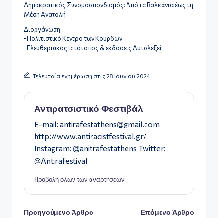
Δημοκρατικός Συνομοσπονδισμός: Από τα Βαλκάνια έως τη
Μέση Ανατολή
Διοργάνωση:
-Πολιτιστικό Κέντρο των Κούρδων
-Ελευθεριακός ιστότοπος & εκδόσεις Αυτολεξεί
Τελευταία ενημέρωση στις 28 Ιουνίου 2024
Αντιρατσιστικό Φεστιβάλ
E-mail:
antirafestathens@gmail.com
http://www.antiracistfestival.gr/
Instagram: @anitrafestathens Twitter:
@Antirafestival
Προβολή όλων των αναρτήσεων
Πλοήγηση
Προηγούμενο Άρθρο
Επόμενο Άρθρο