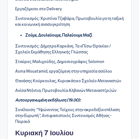
Εργαζόμενοι στο Delivery
Συντονισμός: Χριστίνα Τζαβάρα, Πρωτοβουλία γα τη ταξική
και κοινωνική ανασυγκρότηση
Ζούμε, Δουλεύουμε, Παλεύουμε Μαζί
Συντονισμός: Δήμητρα Καρκάνη, Τα «Πίσω Θρανία» /
Σχολείο Εκμάθησης Ελληνικής Γλώσσας
Σταύρος Μαλιχούδης, Δημοσιογράφος Solomon
Asma Mouatamid, εργαζόμενη στην υπηρεσία ασύλου
Θανάσης Κούρκουλας, Κυριακάτικο Σχολείο Μεταναστών
Ανίσα Ντέντια, Πρωτοβουλία Αλβανών Μεταναστ(ρι)ών
Αυτοοργανωμένη εκδήλωση (19.00):
Συνέλευση: “Υψώνοντας Τοίχους στην ακροδεξία επέλαση
στην Ευρωπή ”, Αντιφασιστικός Συντονισμός Αθήνας-
Πειραιά
Κυριακή 7 Ιουλίου