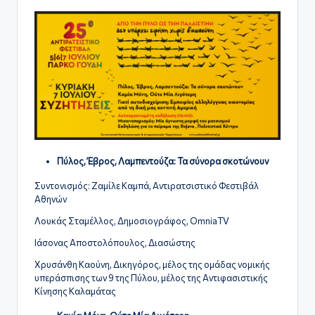
Πύλος, Έβρος, Λαμπεντούζα: Τα σύνορα σκοτώνουν
Συντονισμός: Ζαμίλε Καμπά, Αντιρατσιστικό Φεστιβάλ
Αθηνών
Λουκάς Σταμέλλος, Δημοσιογράφος, OmniaTV
Ιάσονας Αποστολόπουλος, Διασώστης
Χρυσάνθη Καούνη, Δικηγόρος, μέλος της ομάδας νομικής
υπεράσπισης των 9 της Πύλου, μέλος της Αντιφασιστικής
Κίνησης Καλαμάτας