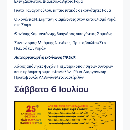
Ελένη Δεσιώτου, Διαμεσολαβήτρια Ρομά
Γιώτα Παναγοπούλου, εκπαιδευτικός σε κοινότητες Ρομά
Οικογένεια Ν. Σαμπάνη, διαμένοντες στον καταυλισμό Ρομά
στο Σοφό
Θανάσης Καμπαγιάννης, δικηγόρος οικογένειας Σαμπάνη
Συντονισμός: Μπάμπης Ντινάκης, Πρωτοβουλία «Στο
Πλευρό των Ρομά»
Αυτοοργανωμένη εκδήλωση (19.00):
Χώρες απόθηκες ψυχών: Η εξωτερικοποίηση των συνόρων
και η πρόσφατη συμφωνία Μελόνι-Ράμα Διοργάνωση:
Πρωτοβουλία Αλβανών Μεταναστ(ρι)ών
Σάββατο 6 Ιουλίου