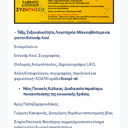
–
Τάξη, Σεξουαλικότητα, Λογοτεχνία: ΜΙα κουβέντα με και
για τον Εντουάρ Λουί
Συνομιλούν οι
Εντουάρ Λουί, Συγγραφέας
Θοδωρής Αντωνόπουλος, Δημοσιογράφος LIFO,
Αλίκη Κοσυφολόγου, συγγραφέας, περιδιοκό και
φεμινιστική-ΛΟΑΤΚΙ ομάδα
Κιουρί-ατ
Νέος Ποινικός Κώδικας: Διαδικασία περαίτερω
ποινικοποιήσης της κοινωνικής δράσης
Άρης Παπαζαχαρουδάκης,
Γιώργος Κακαρνιάς, Δικηγόρος θυμάτων αστυνομικής βίας
Σοφία Θεοτοκά, Φοιτήτρια, συμμετέχουσα στο κίνημα
ενάντια στα ιδιωτικά πανεπιστήμια