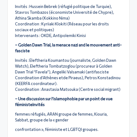
Invités : Hussein Bebrek (réfugié politique de Turquie),
Stavros Tombazos (économiste Université de Chypre),
Athina Skamba (Kokkino Nima)
Coordination : Kyriiaki Klokiti (Réseau pour les droits
sociaux et politiques)
Intervenants : OKDE, Antipolemiki Kinisi
– Golden Dawn Trial, la menace nazi and le mouvement anti-
fasciste
Invités : Eleftheria Koumantou (journaliste, Golden Dawn
Watch), Eleftheria Tombatzoglou (procureur à Golden
Dawn Trial “Favela”), Angeliki Valsamaki (antifasciste
Coordination d’Athènes etde Piraeus), Petros Konstadinou
(KEERFA coordinateur).
Coordination : Anastasia Matsouka (Centre social migrant)
– Une discussion sur l’islamophobie par un point de vue
féministeInvités
femmes réfugiés, ARAN groupe de femmes, Kiouria,
Sabbat, groupe de la « gender
confrontation », féministe et LGBTQI groupes.