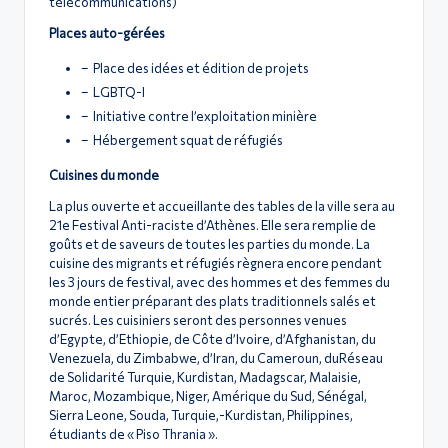
télécommunications)
Places auto-gérées
– Place des idées et édition de projets
– LGBTQ-I
– Initiative contre l’exploitation minière
– Hébergement squat de réfugiés
Cuisines du monde
La plus ouverte et accueillante des tables de la ville sera au
21e Festival Anti-raciste d’Athènes. Elle sera remplie de
goûts et de saveurs de toutes les parties du monde. La
cuisine des migrants et réfugiés règnera encore pendant
les 3 jours de festival, avec des hommes et des femmes du
monde entier préparant des plats traditionnels salés et
sucrés. Les cuisiniers seront des personnes venues
d’Egypte, d’Ethiopie, de Côte d’Ivoire, d’Afghanistan, du
Venezuela, du Zimbabwe, d’Iran, du Cameroun, duRéseau
de Solidarité Turquie, Kurdistan, Madagscar, Malaisie,
Maroc, Mozambique, Niger, Amérique du Sud, Sénégal,
Sierra Leone, Souda, Turquie,-Kurdistan, Philippines,
étudiants de « Piso Thrania ».