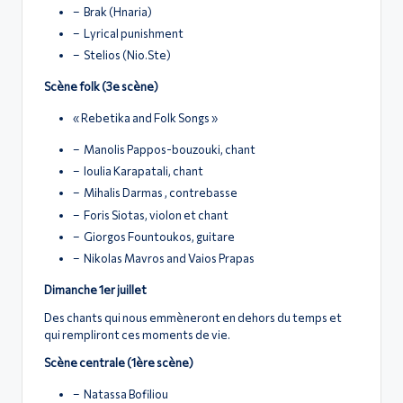
– Brak (Hnaria)
– Lyrical punishment
– Stelios (Nio.Ste)
Scène folk (3e scène)
« Rebetika and Folk Songs »
– Manolis Pappos-bouzouki, chant
– Ioulia Karapatali, chant
– Mihalis Darmas , contrebasse
– Foris Siotas, violon et chant
– Giorgos Fountoukos, guitare
– Nikolas Mavros and Vaios Prapas
Dimanche 1er juillet
Des chants qui nous emmèneront en dehors du temps et
qui rempliront ces moments de vie.
Scène centrale (1ère scène)
– Natassa Bofiliou