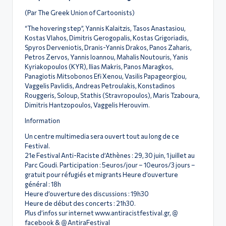
(Par The Greek Union of Cartoonists)
“The hovering step”, Yannis Kalaitzis, Tasos Anastasiou,
Kostas Vlahos, Dimitris Gerogopalis, Kostas Grigoriadis,
Spyros Derveniotis, Dranis-Yannis Drakos, Panos Zaharis,
Petros Zervos, Yannis Ioannou, Mahalis Noutouris, Yanis
Kyriakopoulos (KYR), Ilias Makris, Panos Maragkos,
Panagiotis Mitsobonos Efi Xenou, Vasilis Papageorgiou,
Vaggelis Pavlidis, Andreas Petroulakis, Konstadinos
Rouggeris, Soloup, Stathis (Stravropoulos), Maris Tzaboura,
Dimitris Hantzopoulos, Vaggelis Herouvim.
Information
Un centre multimedia sera ouvert tout au long de ce
Festival.
21e Festival Anti-Raciste d’Athènes : 29, 30 juin, 1 juillet au
Parc Goudi. Participation : 5euros/jour – 10euros/3 jours –
gratuit pour réfugiés et migrants Heure d’ouverture
général : 18h
Heure d’ouverture des discussions : 19h30
Heure de début des concerts : 21h30.
Plus d’infos sur internet www.antiracistfestival.gr, @
facebook & @ AntiraFestival