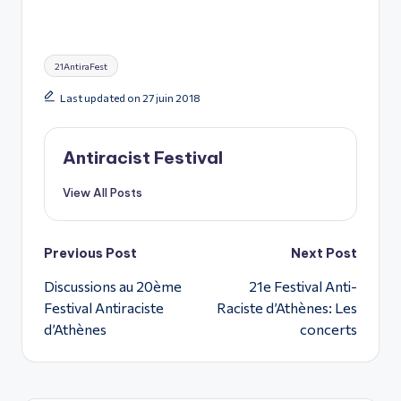
Tags:
21AntiraFest
Last updated on 27 juin 2018
Antiracist Festival
View All Posts
Post
Previous Post
Next Post
Discussions au 20ème
21e Festival Anti-
navigation
Festival Antiraciste
Raciste d’Athènes: Les
d’Athènes
concerts