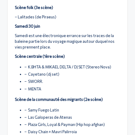
Scène folk (3e scène)
– Lalitades (de Piraeus)
Samedi 30 juin
Samedi est une électronique errance sur les traces de la
baleine partie lors du voyage magique autour duquel nos
vies prennent place.
Scène centrale (1ère scène)
– K.BHTA & MIKAEL DELTA / DJ SET (Stereo Nova)
– Cayetano (dj set)
– SWORR.
– MENTA
Scène de la communauté des migrants (2e scène)
– Samy Fuego Latin
– Las Galoperas de Atenas
– Plaza Girls, Loyal & Payman (Hip hop afghan)
– Daisy Chain + Mavri Palirroia