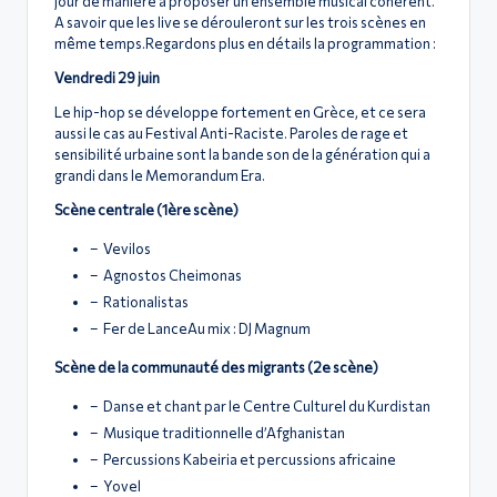
jour de manière à proposer un ensemble musical cohérent.
A savoir que les live se dérouleront sur les trois scènes en
même temps.Regardons plus en détails la programmation :
Vendredi 29 juin
Le hip-hop se développe fortement en Grèce, et ce sera
aussi le cas au Festival Anti-Raciste. Paroles de rage et
sensibilité urbaine sont la bande son de la génération qui a
grandi dans le Memorandum Era.
Scène centrale (1ère scène)
– Vevilos
– Agnostos Cheimonas
– Rationalistas
– Fer de LanceAu mix : DJ Magnum
Scène de la communauté des migrants (2e scène)
– Danse et chant par le Centre Culturel du Kurdistan
– Musique traditionnelle d’Afghanistan
– Percussions Kabeiria et percussions africaine
– Yovel