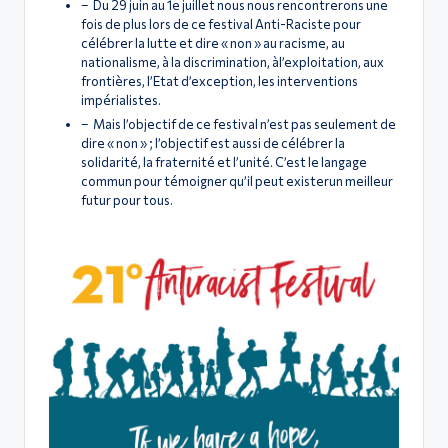
ς
– Du 29 juin au 1e juillet nous nous rencontrerons une
fois de plus lors de ce festival Anti-Raciste pour
célébrer la lutte et dire « non » au racisme, au
nationalisme, à la discrimination, àl’exploitation, aux
frontières, l’Etat d’exception, les interventions
impérialistes.
– Mais l’objectif de ce festival n’est pas seulement de
dire « non » ; l’objectif est aussi de célébrer la
solidarité, la fraternité et l’unité. C’est le langage
commun pour témoigner qu’il peut existerun meilleur
futur pour tous.