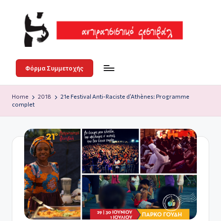
Skip
to
content
Α
3-
4-
ν
Φόρμα Συμμετοχής
5
τι
Ιουλίου
Home
2018
21e Festival Anti-Raciste d’Athènes: Programme
ρ
στο
complet
Άλσος
α
Γουδή
τ
σ
ι
σ
τι
κ