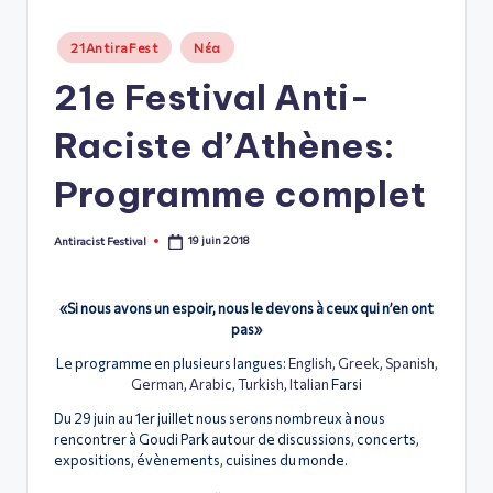
ό
Posted
21AntiraFest
Νέα
Φ
in
21e Festival Anti-
ε
σ
Raciste d’Athènes:
τι
Programme complet
β
ά
19 juin 2018
Antiracist Festival
Posted
by
λ
«Si nous avons un espoir, nous le devons à ceux qui n’en ont
Α
pas»
θ
Le programme en plusieurs langues
:
English
,
Greek
,
Spanish
,
ή
German
,
Arabic
,
Turkish
,
Italian
Farsi
Du 29 juin au 1er juillet nous serons nombreux à nous
ν
rencontrer à Goudi Park autour de discussions, concerts,
α
expositions, évènements, cuisines du monde.