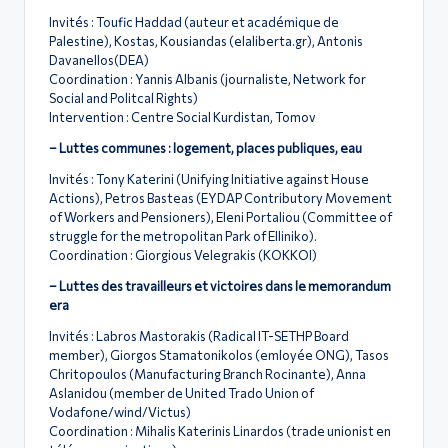
Invités : Toufic Haddad (auteur et académique de
Palestine), Kostas, Kousiandas (elaliberta.gr), Antonis
Davanellos(DEA)
Coordination : Yannis Albanis (journaliste, Network for
Social and Politcal Rights)
Intervention : Centre Social Kurdistan, Tomov
– Luttes communes : logement, places publiques, eau
Invités : Tony Katerini (Unifying Initiative against House
Actions), Petros Basteas (EYDAP Contributory Movement
of Workers and Pensioners), Eleni Portaliou (Committee of
struggle for the metropolitan Park of Elliniko).
Coordination : Giorgious Velegrakis (KOKKOI)
– Luttes des travailleurs et victoires dans le memorandum
era
Invités : Labros Mastorakis (Radical IT-SETHP Board
member), Giorgos Stamatonikolos (emloyée ONG), Tasos
Chritopoulos (Manufacturing Branch Rocinante), Anna
Aslanidou (member de United Trado Union of
Vodafone/wind/Victus)
Coordination : Mihalis Katerinis Linardos (trade unionist en