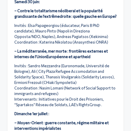
Samedi 30 juin:
– Contre le totalitarisme néoliberal et la popularité
grandissante de l’extrêmedroite : quelle gauche en Europe?
Invités : Elsa Papageorgiou (éducateur, Paris 8 PhD
candidate), Mauro Pinto (Napoli in Direziona
Opposta/NDO, Naples), Andreas Pagiatsos (Xekinima)
Coordination : Katerina Nikolatou (Anasynthesi ONRA)
– La méditerranée, mer morte : frontières externes et
internes de l’UnionEuropéenne et apartheid
Invités : Sandro Mezzandra (Euronomade, Université de
Bologne), Ali ( City Plaza Refugee Accomodation and
Solidarity Space), Thanasis Voulgarakis (Solidarity Lesvos),
Ermioni Frezouli (CHiaki Sympoletia)
Coordination : Nasim Lomani (Network of Social Support to
immigrants and refugees)
Intervenants : Initiatives pour le Droit des Prisoniers,
“Spartakos” Réseau de Soldats, LAE’s RightsGroup .
Dimanche 1er juillet :
– Moyen-Orient : guerre constante, régime militaire et
interventions impérialistes