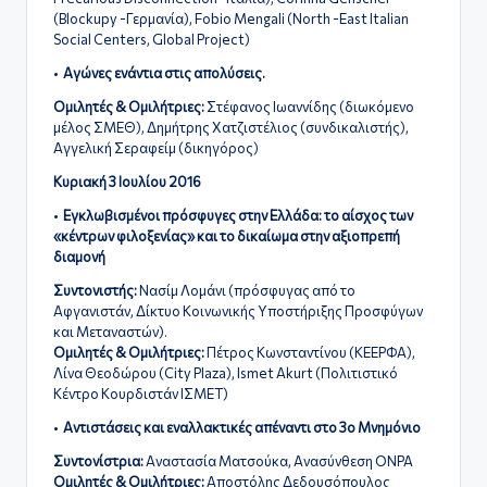
(Blockupy -Γερμανία),
Fobio Mengali (North -East Italian
Social Centers, Global Project)
•
Αγώνες ενάντια στις απολύσεις.
Ομιλητές & Ομιλήτριες:
Στέφανος Iωαννίδης (διωκόμενο
μέλος ΣΜΕΘ), Δημήτρης Χατζιστέλιος (συνδικαλιστής),
Αγγελική Σεραφείμ (δικηγόρος)
Κυριακή 3 Ιουλίου 2016
•
Εγκλωβισμένοι πρόσφυγες στην Ελλάδα: το αίσχος των
«κέντρων φιλοξενίας» και το δικαίωμα στην αξιοπρεπή
διαμονή
Συντονιστής:
Νασίμ Λομάνι (πρόσφυγας από το
Αφγανιστάν, Δίκτυο Κοινωνικής Υποστήριξης Προσφύγων
και Μεταναστών).
Ομιλητές & Ομιλήτριες:
Πέτρος Κωνσταντίνου (ΚΕΕΡΦΑ),
Λίνα Θεοδώρου (City Plaza), Ismet Akurt (Πολιτιστικό
Κέντρο Κουρδιστάν ΙΣΜΕΤ)
•
Αντιστάσεις και εναλλακτικές απέναντι στο 3ο Μνημόνιο
Συντονίστρια:
Αναστασία Ματσούκα, Ανασύνθεση ΟΝΡΑ
Ομιλητές & Ομιλήτριες:
Αποστόλης Δεδουσόπουλος