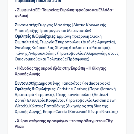
ς
Παρασκευή 1 Ιουλίου 2016
•
Συμφωνία ΕΕ–Τουρκίας: Ευρώπη-φρούριο και Ελλάδα-
φυλακή
Συντονιστής:
Γιώργος Μανιάτης (Δίκτυο Κοινωνικής
Υποστήριξης Προσφύγων και Μεταναστών)
Ομιλητές & Ομιλήτριες:
Ερμιόνη Φρεζούλη (Χιακή
Συμπολιτεία), Γεωργία Σπυροπούλου (Διεθνής Αμνηστία),
Θανάσης Κούρκουλας (Κίνηση Απελάστε το Ρατσισμό),
Γιάννης Ανδρουλιδάκης (Πρωτοβουλία Αλληλεγγύης στους
Οικονομικούς και Πολιτικούς Πρόσφυγες)
•
Η άνοδος της ακροδεξιάς στην Ευρώπη – Η δίκη της
Χρυσής Αυγής
Συντονιστής:
Δημοσθένης Παπαδάτος (Rednotebook)
Ομιλητές & Ομιλήτριες:
Christine Gerber, (Παρεμβασιακή
Αριαστερά -Γερμανία), Τάκης Γιαννόπουλος (
Antinazi
Zone
), Ελευθερία Κουμάντου (Πρωτοβουλία Golden Dawn
Watch), Κώστας Παπαδάκης (δικηγόρος στη δίκη της
Χρυσής Αυγής), Beppe Caccia (Κοινωνικό Κέντρο Βενετίας)
•
Χώροι στέγασης προσφύγων – το παράδειγμα του City
Plaza