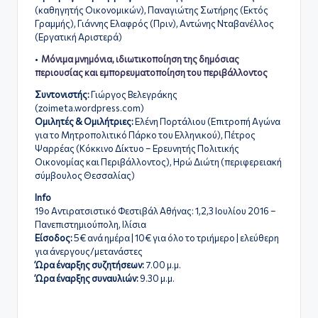
(καθηγητής Οικονομικών), Παναγιώτης Σωτήρης (Εκτός
Γραμμής), Γιάννης Ελαφρός (Πριν), Αντώνης Νταβανέλλος
(Εργατική Αριστερά)
•
Μόνιμα μνημόνια, ιδιωτικοποίηση της δημόσιας
περιουσίας και εμπορευματοποίηση του περιβάλλοντος
Συντονιστής:
Γιώργος Βελεγράκης
(zoimeta.wordpress.com)
Ομιλητές & Ομιλήτριες:
Ελένη Πορτάλιου (Eπιτροπή Αγώνα
για το Μητροπολιτικό Πάρκο του Ελληνικού), Πέτρος
Ψαρρέας (Κόκκινο Δίκτυο – Ερευνητής Πολιτικής
Οικονομίας και Περιβάλλοντος), Ηρώ Διώτη (περιφερειακή
σύμβουλος Θεσσαλίας)
Info
19ο Αντιρατσιστικό Φεστιβάλ Αθήνας: 1,2,3 Ιουλίου 2016 –
Πανεπιστημιούπολη, Ιλίσια
Είσοδος:
5€ ανά ημέρα | 10€ για όλο το τριήμερο | ελεύθερη
για άνεργους/μετανάστες
Ώρα έναρξης συζητήσεων:
7.00 μ.μ.
Ώρα έναρξης συναυλιών:
9.30 μ.μ.