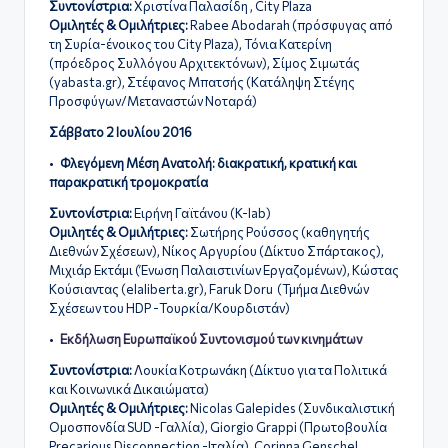
Συντονίστρια:
Χριστίνα Παλασίδη , City Plaza
Ομιλητές & Ομιλήτριες:
Rabee Abodarah (πρόσφυγας από
τη Συρία-ένοικος του City Plaza), Τόνια Κατερίνη
(πρόεδρος Συλλόγου Αρχιτεκτόνων), Σίμος Σιμωτάς
(yabasta.gr), Στέφανος Μπατσής (
Κατάληψη Στέγης
Προσφύγων/Μεταναστών Νοταρά
)
Σάββατο 2 Ιουλίου 2016
•
Φλεγόμενη Μέση Ανατολή: διακρατική, κρατική και
παρακρατική τρομοκρατία
Συντονίστρια:
Ειρήνη Γαϊτάνου (K-lab)
Ομιλητές & Ομιλήτριες:
Σωτήρης Ρούσσος (καθηγητής
Διεθνών Σχέσεων), Νίκος Αργυρίου (Δίκτυο Σπάρτακος),
Μιχιάρ Εκτάμι (Ένωση Παλαιστινίων Εργαζομένων),
Κώστας
Κούσιαντας (elaliberta.gr), Faruk Doru (Τμήμα Διεθνών
Σχέσεων του HDP -Τουρκία/Κουρδιστάν)
•
Εκδήλωση Ευρωπαϊκού Συντονισμού των κινημάτων
Συντονίστρια:
Λουκία Κοτρωνάκη (Δίκτυο για τα Πολιτικά
και Κοινωνικά Δικαιώματα)
Ομιλητές & Ομιλήτριες:
Nicolas Galepides (Συνδικαλιστική
Ομοσπονδία SUD -Γαλλία), Giorgio Grappi (Πρωτοβουλία
Precarious Disconnection -Ιταλία), Corinna Genschel