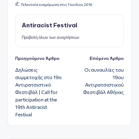
Τελευταία ενημέρωση στις 1 Ιουλίου 2016
Antiracist Festival
Προβολή όλων των αναρτήσεων
Πλοήγηση
Προηγούμενο Άρθρο
Επόμενο Άρθρο
Δηλώσεις
Οι συναυλίες του
δημοσιεύσεων
συμμετοχής στο 19ο
19ου
Αντιρατσιστικό
Αντιρατσιστικού
Φεστιβάλ | Call for
Φεστιβάλ Αθήνας
participation at the
19th Antiracist
Festival