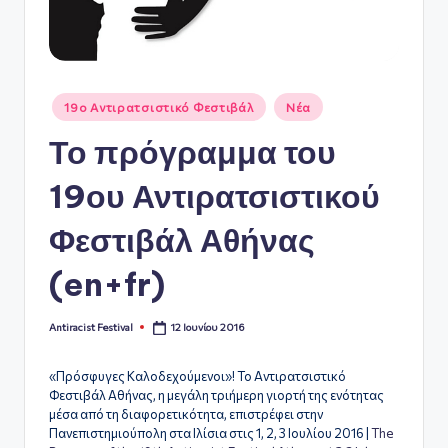
ό
Φ
ε
Αναρτήθηκε
19ο Αντιρατσιστικό Φεστιβάλ
Νέα
σε
σ
Το πρόγραμμα του
τι
19ου Αντιρατσιστικού
β
ά
Φεστιβάλ Αθήνας
λ
(en+fr)
Α
θ
12 Ιουνίου 2016
Antiracist Festival
Συγγραφέας:
ή
«Πρόσφυγες Καλοδεχούμενοι»! Το Αντιρατσιστικό
ν
Φεστιβάλ Αθήνας, η μεγάλη τριήμερη γιορτή της ενότητας
μέσα από τη διαφορετικότητα, επιστρέφει στην
α
Πανεπιστημιούπολη στα Ιλίσια στις 1, 2, 3 Ιουλίου 2016 |
The