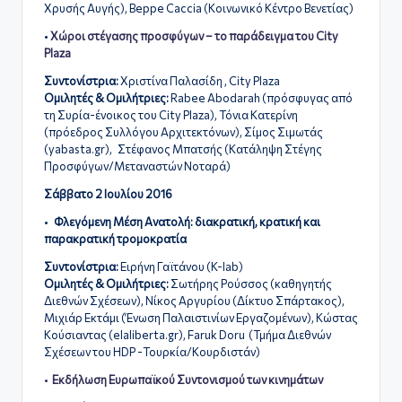
Χρυσής Αυγής), Beppe Caccia (Κοινωνικό Κέντρο Βενετίας)
•
Χώροι στέγασης προσφύγων – το παράδειγμα του City
Plaza
Συντονίστρια:
Χριστίνα Παλασίδη , City Plaza
Ομιλητές & Ομιλήτριες:
Rabee Abodarah (πρόσφυγας από
τη Συρία-ένοικος του City Plaza), Τόνια Κατερίνη
(πρόεδρος Συλλόγου Αρχιτεκτόνων), Σίμος Σιμωτάς
(yabasta.gr), Στέφανος Μπατσής (
Κατάληψη Στέγης
Προσφύγων/Μεταναστών Νοταρά
)
Σάββατο 2 Ιουλίου 2016
•
Φλεγόμενη Μέση Ανατολή: διακρατική, κρατική και
παρακρατική τρομοκρατία
Συντονίστρια:
Ειρήνη Γαϊτάνου (K-lab)
Ομιλητές & Ομιλήτριες:
Σωτήρης Ρούσσος (καθηγητής
Διεθνών Σχέσεων), Νίκος Αργυρίου (Δίκτυο Σπάρτακος),
Μιχιάρ Εκτάμι (Ένωση Παλαιστινίων Εργαζομένων),
Κώστας
Κούσιαντας (elaliberta.gr), Faruk Doru (Τμήμα Διεθνών
Σχέσεων του HDP -Τουρκία/Κουρδιστάν)
•
Εκδήλωση Ευρωπαϊκού Συντονισμού των κινημάτων