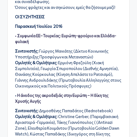
και συναδέλφωσης.
Όσους φράχτες και αν σηκώσουν, εμείς θα ζήσουμε μαζί!
ΟΙ ΣΥΖΗΤΗΣΕΙΣ
Παρασκευή 1 Ιουλίου 2016
•
Συμφωνία ΕΕ–Τουρκίας: Ευρώπη-φρούριο και Ελλάδα-
φυλακή
Συντονιστής:
Γιώργος Μανιάτης (Δίκτυο Κοινωνικής
Υποστήριξης Προσφύγων και Μεταναστών)
Ομιλητές & Ομιλήτριες:
Ερμιόνη Φρεζούλη (Χιακή
Συμπολιτεία), Γεωργία Σπυροπούλου (Διεθνής Αμνηστία),
Θανάσης Κούρκουλας (Κίνηση Απελάστε το Ρατσισμό),
Γιάννης Ανδρουλιδάκης (Πρωτοβουλία Αλληλεγγύης στους
Οικονομικούς και Πολιτικούς Πρόσφυγες)
•
Η άνοδος της ακροδεξιάς στην Ευρώπη – Η δίκη της
Χρυσής Αυγής
Συντονιστής:
Δημοσθένης Παπαδάτος (Rednotebook)
Ομιλητές & Ομιλήτριες:
Christine Gerber, (Παρεμβασιακή
Αριαστερά -Γερμανία), Τάκης Γιαννόπουλος ( (
Antinazi
Zone
), Ελευθερία Κουμάντου (Πρωτοβουλία Golden Dawn
Watch), Κώστας Παπαδάκης (δικηγόρος στη δίκη της