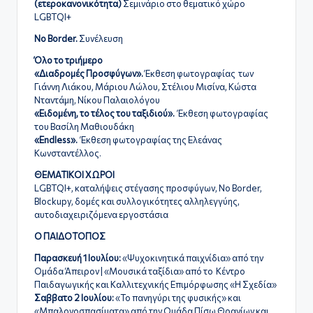
(ετεροκανονικότητα)
Σεμινάριο στο θεματικό χώρο
LGBTQI+
No Border.
Συνέλευση
Όλο το τριήμερο
«Διαδρομές Προσφύγων».
Έκθεση φωτογραφίας
των
Γιάννη Λιάκου, Μάριου Λώλου, Στέλιου Μισίνα, Κώστα
Νταντάμη, Νίκου Παλαιολόγου
«Ειδομένη, το τέλος του ταξιδιού».
Έκθεση φωτογραφίας
του Βασίλη Μαθιουδάκη
«Endless».
Έκθεση φωτογραφίας της Ελεάνας
Κωνσταντέλλος.
ΘΕΜΑΤΙΚΟΙ ΧΩΡΟΙ
LGBTQI+, καταλήψεις στέγασης προσφύγων, No Border,
Blockupy, δομές και συλλογικότητες αλληλεγγύης,
αυτοδιαχειριζόμενα εργοστάσια
Ο ΠΑΙΔΟΤΟΠΟΣ
Παρασκευή 1 Ιουλίου:
«Ψυχοκινητικά παιχνίδια» από την
Ομάδα Άπειρον | «Moυσικά ταξίδια» από το Κέντρο
Παιδαγωγικής και Καλλιτεχνικής Επιμόρφωσης «Η Σχεδία»
Σαββατο 2 Ιουλίου:
«Το πανηγύρι της φυσικής» και
«Μπαλονοσπασίματα» από την Ομάδα Πίσω Θρανίων και