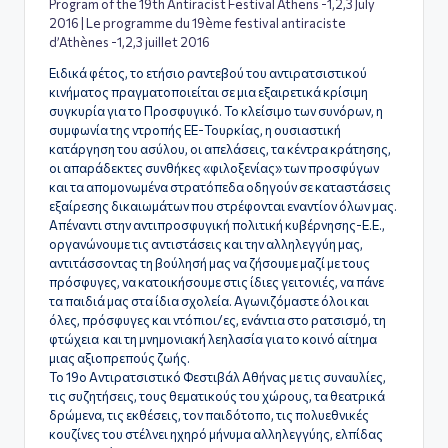
ς
Program of the 19th Antiracist Festival Athens -1,2,3 July
2016 | Le programme du 19ème festival antiraciste
d’Athènes -1,2,3 juillet 2016
Ειδικά φέτος, το ετήσιο ραντεβού του αντιρατσιστικού
κινήματος πραγματοποιείται σε μια εξαιρετικά κρίσιμη
συγκυρία για το Προσφυγικό. Το κλείσιμο των συνόρων, η
συμφωνία της ντροπής ΕΕ-Τουρκίας, η ουσιαστική
κατάργηση του ασύλου, οι απελάσεις, τα κέντρα κράτησης,
οι απαράδεκτες συνθήκες «φιλοξενίας» των προσφύγων
και τα απομονωμένα στρατόπεδα οδηγούν σε καταστάσεις
εξαίρεσης δικαιωμάτων που στρέφονται εναντίον όλων μας.
Απέναντι στην αντιπροσφυγική πολιτική κυβέρνησης-Ε.Ε.,
οργανώνουμε τις αντιστάσεις και την αλληλεγγύη μας,
αντιτάσσοντας τη βούλησή μας να ζήσουμε μαζί με τους
πρόσφυγες, να κατοικήσουμε στις ίδιες γειτονιές, να πάνε
τα παιδιά μας στα ίδια σχολεία. Αγωνιζόμαστε όλοι και
όλες, πρόσφυγες και ντόπιοι/ες, ενάντια στο ρατσισμό, τη
φτώχεια και τη μνημονιακή λεηλασία για το κοινό αίτημα
μιας αξιοπρεπούς ζωής.
Το 19ο Αντιρατσιστικό Φεστιβάλ Αθήνας με τις συναυλίες,
τις συζητήσεις, τους θεματικούς του χώρους, τα θεατρικά
δρώμενα, τις εκθέσεις, τον παιδότοπο, τις πολυεθνικές
κουζίνες του στέλνει ηχηρό μήνυμα αλληλεγγύης, ελπίδας