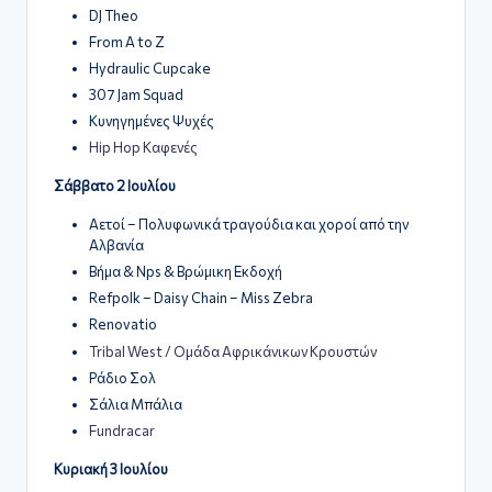
DJ Theo
From A to Z
Hydraulic Cupcake
307 Jam Squad
Κυνηγημένες Ψυχές
Hip Hop Καφενές
Σάββατο 2 Ιουλίου
Αετοί – Πολυφωνικά τραγούδια και χοροί από την
Αλβανία
Βήμα & Nps & Βρώμικη Εκδοχή
Refpolk – Daisy Chain – Miss Zebra
Renovatio
Tribal West / Ομάδα Αφρικάνικων Κρουστών
Ράδιο Σολ
Σάλια Μπάλια
Fundracar
Κυριακή 3 Ιουλίου