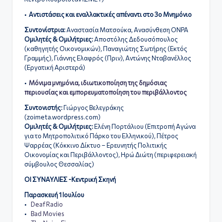
•
Αντιστάσεις και εναλλακτικές απέναντι στο 3ο Μνημόνιο
Συντονίστρια:
Αναστασία Ματσούκα, Ανασύνθεση ΟΝΡΑ
Ομιλητές & Ομιλήτριες:
Αποστόλης Δεδουσόπουλος
(καθηγητής Οικονομικών), Παναγιώτης Σωτήρης (Εκτός
Γραμμής), Γιάννης Ελαφρός (Πριν), Αντώνης Νταβανέλλος
(Εργατική Αριστερά)
•
Μόνιμα μνημόνια, ιδιωτικοποίηση της δημόσιας
περιουσίας και εμπορευματοποίηση του περιβάλλοντος
Συντονιστής:
Γιώργος Βελεγράκης
(zoimeta.wordpress.com)
Ομιλητές & Ομιλήτριες:
Ελένη Πορτάλιου (Eπιτροπή Αγώνα
για το Μητροπολιτικό Πάρκο του Ελληνικού), Πέτρος
Ψαρρέας (Κόκκινο Δίκτυο – Ερευνητής Πολιτικής
Οικονομίας και Περιβάλλοντος), Ηρώ Διώτη (περιφερειακή
σύμβουλος Θεσσαλίας)
ΟΙ ΣΥΝΑΥΛΙΕΣ -Κεντρική Σκηνή
Παρασκευή 1 Ιουλίου
•
Deaf Radio
•
Bad Movies