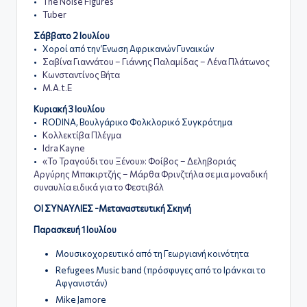
•
The Noise Figures
•
Tuber
Σάββατο 2 Ιουλίου
• Χοροί από την Ένωση Αφρικανών Γυναικών
•
Σαβίνα Γιαννάτου – Γιάννης Παλαμίδας – Λένα Πλάτωνος
•
Κωνσταντίνος Βήτα
•
Μ.Α.t.Ε
Κυριακή 3 Ιουλίου
• RODINA, Βουλγάρικο Φολκλορικό Συγκρότημα
•
Κολλεκτίβα Πλέγμα
•
Idra Kayne
•
«Το Τραγούδι του Ξένου»: Φοίβος – Δεληβοριάς
Αργύρης Μπακιρτζής – Μάρθα Φρινζτήλα σε μια μοναδική
συναυλία ειδικά για το Φεστιβάλ
ΟΙ ΣΥΝΑΥΛΙΕΣ -Μεταναστευτική Σκηνή
Παρασκευή 1 Ιουλίου
Μουσικοχορευτικό από τη Γεωργιανή κοινότητα
Refugees Music band (πρόσφυγες από το Ιράν και το
Αφγανιστάν)
Mike Jamore