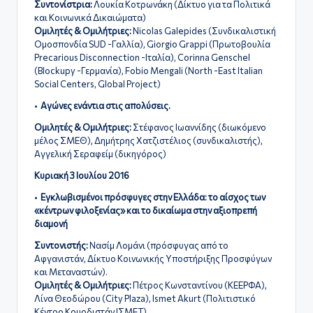
Συντονίστρια:
Λουκία Κοτρωνάκη (Δίκτυο για τα Πολιτικά
και Κοινωνικά Δικαιώματα)
Ομιλητές & Ομιλήτριες:
Nicolas Galepides (Συνδικαλιστική
Ομοσπονδία SUD -Γαλλία), Giorgio Grappi (Πρωτοβουλία
Precarious Disconnection -Ιταλία), Corinna Genschel
(Blockupy -Γερμανία),
Fobio Mengali (North -East Italian
Social Centers, Global Project)
•
Αγώνες ενάντια στις απολύσεις.
Ομιλητές & Ομιλήτριες:
Στέφανος Iωαννίδης (διωκόμενο
μέλος ΣΜΕΘ), Δημήτρης Χατζιστέλιος (συνδικαλιστής),
Αγγελική Σεραφείμ (δικηγόρος)
Κυριακή 3 Ιουλίου 2016
•
Εγκλωβισμένοι πρόσφυγες στην Ελλάδα: το αίσχος των
«κέντρων φιλοξενίας» και το δικαίωμα στην αξιοπρεπή
διαμονή
Συντονιστής:
Νασίμ Λομάνι (πρόσφυγας από το
Αφγανιστάν, Δίκτυο Κοινωνικής Υποστήριξης Προσφύγων
και Μεταναστών).
Ομιλητές & Ομιλήτριες:
Πέτρος Κωνσταντίνου (ΚΕΕΡΦΑ),
Λίνα Θεοδώρου (City Plaza), Ismet Akurt (Πολιτιστικό
Κέντρο Κουρδιστάν ΙΣΜΕΤ)