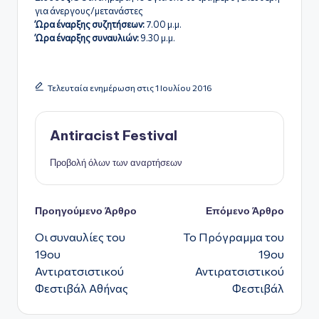
για άνεργους/μετανάστες
Ώρα έναρξης συζητήσεων:
7.00 μ.μ.
Ώρα έναρξης συναυλιών:
9.30 μ.μ.
Τελευταία ενημέρωση στις 1 Ιουλίου 2016
Antiracist Festival
Προβολή όλων των αναρτήσεων
Πλοήγηση
Προηγούμενο Άρθρο
Επόμενο Άρθρο
Οι συναυλίες του
Το Πρόγραμμα του
δημοσιεύσεων
19ου
19ου
Αντιρατσιστικού
Αντιρατσιστικού
Φεστιβάλ Αθήνας
Φεστιβάλ