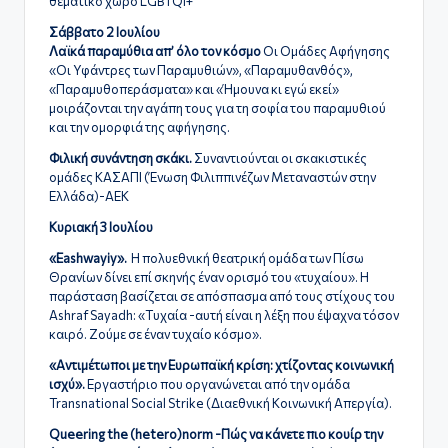
θεματικό χώρο LGBTQI+
Σάββατο 2 Ιουλίου
Λαϊκά παραμύθια απ’ όλο τον κόσμο
Οι Ομάδες Αφήγησης
«Οι Υφάντρες των Παραμυθιών», «Παραμυθανθός»,
«Παραμυθοπεράσματα» και «Ήμουνα κι εγώ εκεί»
μοιράζονται την αγάπη τους για τη σοφία του παραμυθιού
και την ομορφιά της αφήγησης.
Φιλική συνάντηση σκάκι.
Συναντιούνται οι σκακιστικές
ομάδες ΚΑΣΑΠΙ (Ένωση Φιλιππινέζων Μεταναστών στην
Ελλάδα)-ΑΕΚ
Κυριακή 3 Ιουλίου
«Eashwayiy».
H πολυεθνική θεατρική ομάδα των Πίσω
Θρανίων δίνει επί σκηνής έναν ορισμό του «τυχαίου». Η
παράσταση βασίζεται σε απόσπασμα από τους στίχους του
Ashraf Sayadh: «Tυχαία -αυτή είναι η λέξη που έψαχνα τόσον
καιρό. Ζούμε σε έναν τυχαίο κόσμο».
«Αντιμέτωποι με την Ευρωπαϊκή κρίση: χτίζοντας κοινωνική
ισχύ».
Εργαστήριο που οργανώνεται από την oμάδα
Transnational Social Strike (Διαεθνική Κοινωνική Απεργία).
Queering the (hetero)norm -Πώς να κάνετε πιο κουίρ την