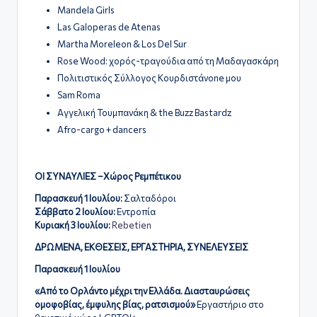
Mandela Girls
Las Galoperas de Atenas
Martha Moreleon & Los Del Sur
Rose Wood: χορός-τραγούδια από τη Μαδαγασκάρη
Πολιτιστικός Σύλλογος Κουρδιστάνone μου
Sam Roma
Αγγελική Τουμπανάκη & the Buzz Bastardz
Afro-cargo + dancers
ΟΙ ΣΥΝΑΥΛΙΕΣ –Χώρος Ρεμπέτικου
Παρασκευή 1 Ιουλίου:
Σαλταδόροι
Σάββατο 2 Ιουλίου:
Εντροπία
Κυριακή 3 Ιουλίου:
Rebetien
ΔΡΩΜΕΝΑ, ΕΚΘΕΣΕΙΣ, ΕΡΓΑΣΤΗΡΙΑ, ΣΥΝΕΛΕΥΣΕΙΣ
Παρασκευή 1 Ιουλίου
«Από το Ορλάντο μέχρι την Ελλάδα. Διασταυρώσεις
ομοφοβίας, έμφυλης βίας, ρατσισμού»
Εργαστήριο στο