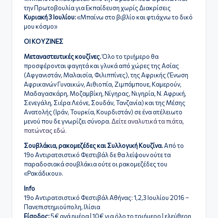
την Πρωτοβουλία για Εκπαίδευση χωρίς Διακρίσεις
Κυριακή 3 Ιουλίου:
«Μπαίνω στο βιβλίο και φτιάχνω το δικό
μου κόσμο»
ΟΙ ΚΟΥΖΙΝΕΣ
Μεταναστευτικές κουζίνες.
Όλο το τριήμερο θα
προσφέρονται φαγητά και γλυκά από χώρες της Ασίας
(Αφγανιστάν, Μαλαισία, Φιλιππίνες), της Αφρικής (Ένωση
Αφρικανών Γυναικών, Αιθιοπία, Ζιμπάμπουε, Καμερούν,
Μαδαγασκάρη, Μοζαμβίκη, Νίγηρας, Νιγηρία, Ν. Αφρική,
Σενεγάλη, Σιέρα Λεόνε, Σουδάν, Τανζανία) και της Μέσης
Ανατολής (Ιράν, Τουρκία, Κουρδιστάν) σε ένα ατέλειωτο
μενού που δε γνωρίζει σύνορα.
Δείτε αναλυτικά τα πιάτα,
πατώντας εδώ.
Σουβλάκια, ρακομεζέδες και Συλλογική Κουζίνα.
Από το
19ο Αντιρατσιστικό Φεστιβάλ δε θα λείψουν ούτε τα
παραδοσιακά σουβλάκια ούτε οι ρακομεζέδες του
«Ρακάδικου».
Info
19ο Αντιρατσιστικό Φεστιβάλ Αθήνας: 1,2,3 Ιουλίου 2016 –
Πανεπιστημιούπολη, Ιλίσια
Είσοδος:
5€ ανά ημέρα | 10€ για όλο το τριήμερο | ελεύθερη