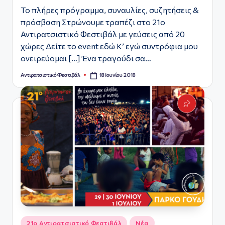
Το πλήρες πρόγραμμα, συναυλίες, συζητήσεις &
πρόσβαση Στρώνουμε τραπέζι στο 21ο
Αντιρατσιστικό Φεστιβάλ με γεύσεις από 20
χώρες Δείτε το event εδώ Κ’ εγώ συντρόφια μου
ονειρεύομαι […] Ένα τραγούδι σα…
18 Ιουνίου 2018
Αντιρατσιστικό Φεστιβάλ
Συγγραφέας:
Αναρτήθηκε
21ο Αντιρατσιστικό Φεστιβάλ
Νέα