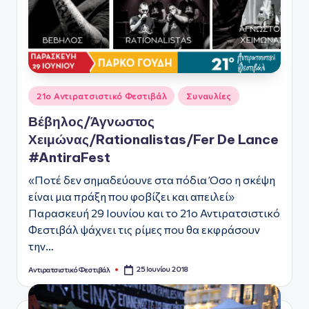
Αναρτήθηκε
21ο Αντιρατσιστικό Φεστιβάλ
Συναυλίες
σε
Βέβηλος/Άγνωστος
Χειμώνας/Rationalistas/Fer De Lance
#AntiraFest
«Ποτέ δεν σημαδεύουνε στα πόδια Όσο η σκέψη
είναι μια πράξη που φοβίζει και απειλεί»
Παρασκευή 29 Ιουνίου και το 21ο Αντιρατσιστικό
Φεστιβάλ ψάχνει τις ρίμες που θα εκφράσουν
την…
25 Ιουνίου 2018
Αντιρατσιστικό Φεστιβάλ
Συγγραφέας: