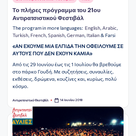
σε
Το πλήρες πρόγραμμα του 21ου
Αντιρατσιστικού Φεστιβάλ
The program in more languages:
English
,
Arabic
,
Turkish
,
French
,
Spanish
,
German
,
Italian
& Farsi
«ΑΝ ΕΧΟΥΜΕ ΜΙΑ ΕΛΠΙΔΑ ΤΗΝ ΟΦΕΙΛΟΥΜΕ ΣΕ
ΑΥΤΟΥΣ ΠΟΥ ΔΕΝ ΕΧΟΥΝ ΚΑΜΙΑ»
Από τις 29 Ιουνίου έως τις 1 Ιουλίου θα βρεθούμε
στο πάρκο Γουδή. Με συζητήσεις, συναυλίες,
εκθέσεις, δρώμενα, κουζίνες και, κυρίως, πολύ
κόσμο.
14 Ιουνίου 2018
Αντιρατσιστικό Φεστιβάλ
Συγγραφέας: