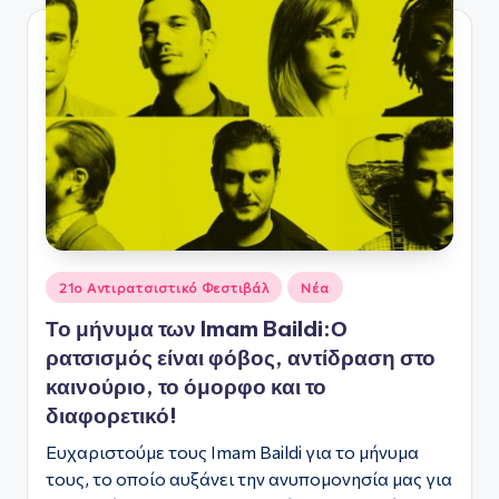
ς
Αναρτήθηκε
21ο Αντιρατσιστικό Φεστιβάλ
Νέα
σε
Το μήνυμα των Imam Baildi:Ο
ρατσισμός είναι φόβος, αντίδραση στο
καινούριο, το όμορφο και το
διαφορετικό!
Ευχαριστούμε τους Imam Baildi για το μήνυμα
τους, το οποίο αυξάνει την ανυπομονησία μας για