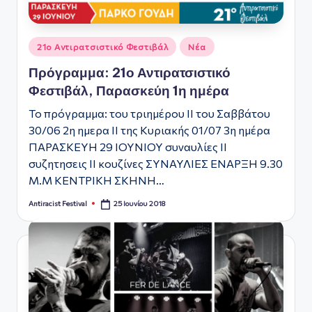
Αναρτήθηκε
21ο Αντιρατσιστικό Φεστιβάλ
Νέα
σε
Πρόγραμμα: 21ο Αντιρατσιστικό
Φεστιβάλ, Παρασκεύη 1η ημέρα
Το πρόγραμμα: του τριημέρου ΙΙ του Σαββάτου
30/06 2η ημερα ΙΙ της Κυριακής 01/07 3η ημέρα
ΠΑΡΑΣΚΕΥΗ 29 ΙΟΥΝΙΟΥ συναυλίες ΙΙ
συζητησεις ΙΙ κουζίνες ΣΥΝΑΥΛΙΕΣ ΕΝΑΡΞΗ 9.30
Μ.Μ ΚΕΝΤΡΙΚΗ ΣΚΗΝΗ…
25 Ιουνίου 2018
Antiracist Festival
Συγγραφέας: