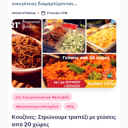
οικογένειες διαμαρτύρονταν…
21 Ιουνίου 2018
Antiracist Festival
Συγγραφέας:
Αναρτήθηκε
21ο Αντιρατσιστικό Φεστιβάλ
σε
Μη κατηγοριοποιημένο
Νέα
Κουζίνες: Στρώνουμε τραπέζι με γεύσεις
από 20 χώρες