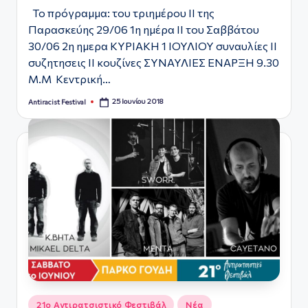
Το πρόγραμμα: του τριημέρου ΙΙ της
Παρασκεύης 29/06 1η ημέρα ΙΙ του Σαββάτου
30/06 2η ημερα ΚΥΡΙΑΚΗ 1 ΙΟΥΛΙΟΥ συναυλίες ΙΙ
συζητησεις ΙΙ κουζίνες ΣΥΝΑΥΛΙΕΣ ΕΝΑΡΞΗ 9.30
Μ.Μ Κεντρική…
25 Ιουνίου 2018
Antiracist Festival
Συγγραφέας:
Αναρτήθηκε
21ο Αντιρατσιστικό Φεστιβάλ
Νέα