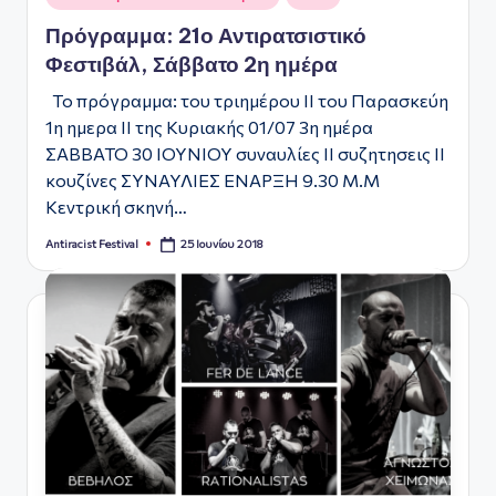
σε
Πρόγραμμα: 21ο Αντιρατσιστικό
Φεστιβάλ, Σάββατο 2η ημέρα
Το πρόγραμμα: του τριημέρου ΙΙ του Παρασκεύη
1η ημερα ΙΙ της Κυριακής 01/07 3η ημέρα
ΣΑΒΒΑΤΟ 30 ΙΟΥΝΙΟΥ συναυλίες ΙΙ συζητησεις ΙΙ
κουζίνες ΣΥΝΑΥΛΙΕΣ ΕΝΑΡΞΗ 9.30 Μ.Μ
Κεντρική σκηνή…
25 Ιουνίου 2018
Antiracist Festival
Συγγραφέας: