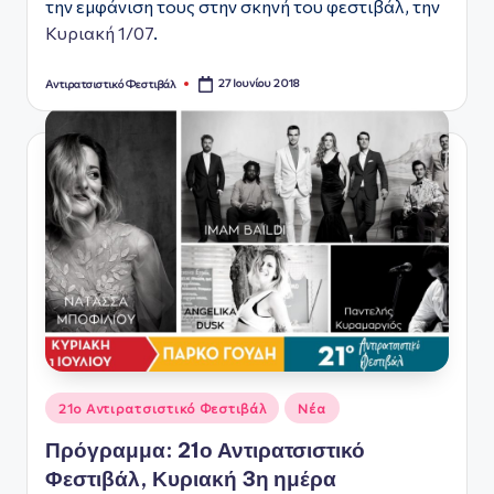
την εμφάνιση τους στην σκηνή του φεστιβάλ, την
Κυριακή 1/07
.
27 Ιουνίου 2018
Αντιρατσιστικό Φεστιβάλ
Συγγραφέας:
Αναρτήθηκε
21ο Αντιρατσιστικό Φεστιβάλ
Νέα
σε
Πρόγραμμα: 21ο Αντιρατσιστικό
Φεστιβάλ, Κυριακή 3η ημέρα