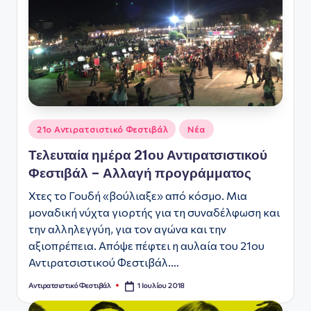
ό
Φ
ε
σ
τι
Αναρτήθηκε
β
21ο Αντιρατσιστικό Φεστιβάλ
Νέα
σε
ά
Τελευταία ημέρα 21ου Αντιρατσιστικού
Φεστιβάλ – Αλλαγή προγράμματος
λ
Χτες το Γουδή «βούλιαξε» από κόσμο. Μια
Α
μοναδική νύχτα γιορτής για τη συναδέλφωση και
θ
την αλληλεγγύη, για τον αγώνα και την
ή
αξιοπρέπεια. Απόψε πέφτει η αυλαία του 21ου
Αντιρατσιστικού Φεστιβάλ.…
ν
1 Ιουλίου 2018
Αντιρατσιστικό Φεστιβάλ
α
Συγγραφέας: