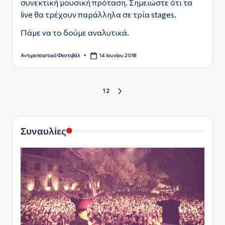
συνεκτική μουσική πρόταση. Σημειώστε ότι τα
live θα τρέχουν παράλληλα σε τρία stages.
Πάμε να το δούμε αναλυτικά.
14 Ιουνίου 2018
Αντιρατσιστικό Φεστιβάλ
Συγγραφέας:
Σελιδοποίηση
1
2
ΕΠΟΜΕΝΗ
ΣΕΛΙΔΑ
άρθρων
Συναυλίες