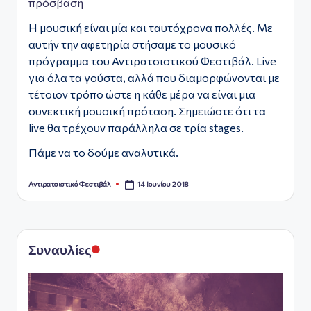
πρόσβαση
Η μουσική είναι μία και ταυτόχρονα πολλές. Με
αυτήν την αφετηρία στήσαμε το μουσικό
πρόγραμμα του Αντιρατσιστικού Φεστιβάλ. Live
για όλα τα γούστα, αλλά που διαμορφώνονται με
τέτοιον τρόπο ώστε η κάθε μέρα να είναι μια
συνεκτική μουσική πρόταση. Σημειώστε ότι τα
live θα τρέχουν παράλληλα σε τρία stages.
Πάμε να το δούμε αναλυτικά.
14 Ιουνίου 2018
Αντιρατσιστικό Φεστιβάλ
Συγγραφέας:
Συναυλίες