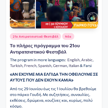
ό
Φ
ε
σ
Αναρτήθηκε
τι
21ο Αντιρατσιστικό Φεστιβάλ
Νέα
σε
β
Το πλήρες πρόγραμμα του 21ου
Αντιρατσιστικού Φεστιβάλ
ά
The program in more languages:
English
,
Arabic
,
λ
Turkish
,
French
,
Spanish
,
German
,
Italian
& Farsi
Α
«ΑΝ ΕΧΟΥΜΕ ΜΙΑ ΕΛΠΙΔΑ ΤΗΝ ΟΦΕΙΛΟΥΜΕ ΣΕ
θ
ΑΥΤΟΥΣ ΠΟΥ ΔΕΝ ΕΧΟΥΝ ΚΑΜΙΑ»
ή
Από τις 29 Ιουνίου έως τις 1 Ιουλίου θα βρεθούμε
ν
στο πάρκο Γουδή. Με συζητήσεις, συναυλίες,
εκθέσεις, δρώμενα, κουζίνες και, κυρίως, πολύ
α
κόσμο.