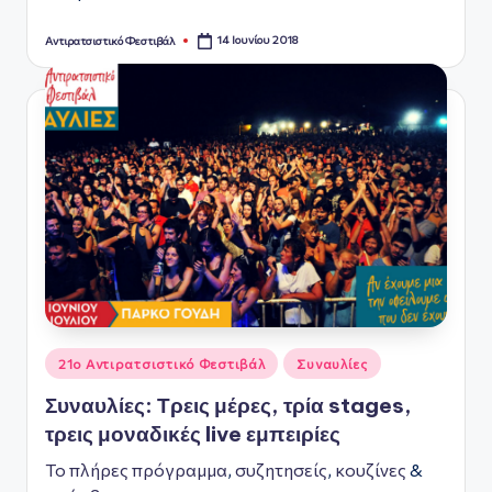
ς
14 Ιουνίου 2018
Αντιρατσιστικό Φεστιβάλ
Συγγραφέας:
Αναρτήθηκε
21ο Αντιρατσιστικό Φεστιβάλ
Συναυλίες
σε
Συναυλίες: Τρεις μέρες, τρία stages,
τρεις μοναδικές live εμπειρίες
Το πλήρες πρόγραμμα
,
συζητησείς
,
κουζίνες
&